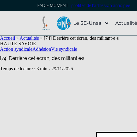
contenu
principal
EN CE MOMENT :
profitez de l’adhésion anticipée
Le SE-Unsa
Actualit
Accueil
»
Actualités
»
[74] Derrière cet écran, des militant·e·s
HAUTE SAVOIE
Action syndicale
Adhésion
Vie syndicale
[74] Derrière cet écran, des militant·e·s
Temps de lecture : 3 min -
29/11/2025