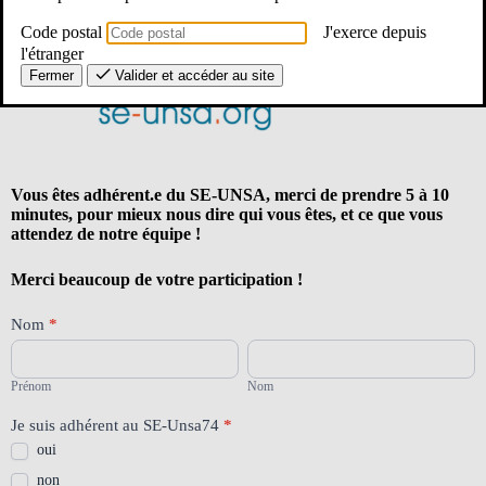
Code postal
J'exerce depuis
l'étranger
Fermer
Valider et accéder au site
Vous êtes adhérent.e du SE-UNSA, merci de prendre 5 à 10
minutes, pour mieux nous dire qui vous êtes, et ce que vous
attendez de notre équipe !
Merci beaucoup de votre participation !
74
Nom
*
Le
Prénom
Nom
SE-
Unsa
Prénom
Nom
74
et
Je suis adhérent au SE-Unsa74
*
moi
oui
non