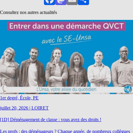
Facebook
Mastodon
Email
Partager
Consultez nos autres actualités
1er degré, École, PE
juillet 20, 2026
|
LOIRET
[1D] Déménagement de classe : vous avez des droits !
Les profs : des déménageurs ? Chaque année, de nombreux collègues