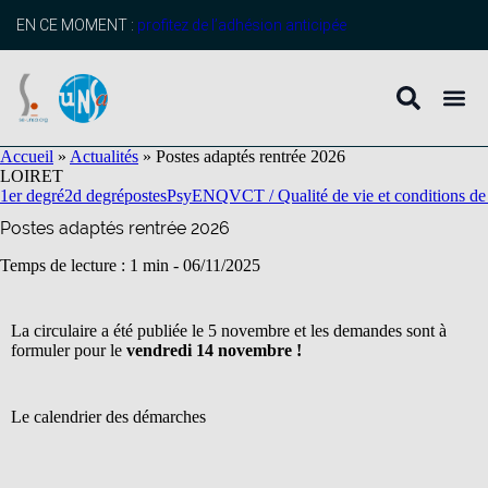
contenu
principal
EN CE MOMENT :
profitez de l’adhésion anticipée
Accueil
»
Actualités
»
Postes adaptés rentrée 2026
LOIRET
1er degré
2d degré
postes
PsyEN
QVCT / Qualité de vie et conditions de 
Postes adaptés rentrée 2026
Temps de lecture : 1 min -
06/11/2025
La circulaire a été publiée le 5 novembre et les demandes sont à
formuler pour le
vendredi 14 novembre !
Le calendrier des démarches