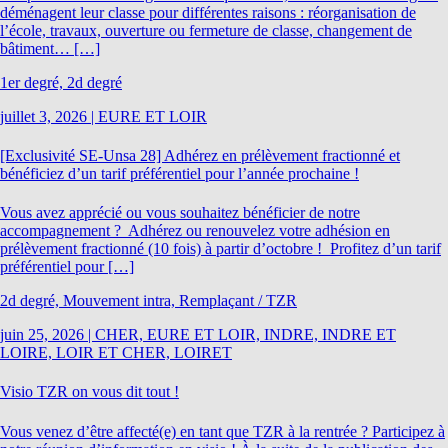
déménagent leur classe pour différentes raisons : réorganisation de
l’école, travaux, ouverture ou fermeture de classe, changement de
bâtiment… […]
1er degré, 2d degré
juillet 3, 2026
|
EURE ET LOIR
[Exclusivité SE-Unsa 28] Adhérez en prélèvement fractionné et
bénéficiez d’un tarif préférentiel pour l’année prochaine !
Vous avez apprécié ou vous souhaitez bénéficier de notre
accompagnement ? Adhérez ou renouvelez votre adhésion en
prélèvement fractionné (10 fois) à partir d’octobre ! Profitez d’un tarif
préférentiel pour […]
2d degré, Mouvement intra, Remplaçant / TZR
juin 25, 2026
|
CHER, EURE ET LOIR, INDRE, INDRE ET
LOIRE, LOIR ET CHER, LOIRET
Visio TZR on vous dit tout !
Vous venez d’être affecté(e) en tant que TZR à la rentrée ? Participez à