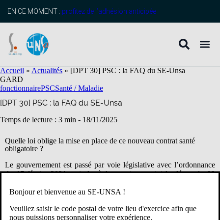
contenu
principal
EN CE MOMENT :
profitez de l’adhésion anticipée
Accueil
»
Actualités
»
[DPT 30] PSC : la FAQ du SE-Unsa
GARD
fonctionnaire
PSC
Santé / Maladie
[DPT 30] PSC : la FAQ du SE-Unsa
Temps de lecture : 3 min -
18/11/2025
Quelle loi oblige la mise en place de ce nouveau contrat santé
obligatoire ?
Le gouvernement est passé par voie législative avec l’ordonnance
du 17 février 2021, puis le règlementaire a suivi le décret du 22
avril 2022, pris en application des articles L 827-1 à 3 du CGFP
(Code général de la fonction publique).
Bonjour et bienvenue au SE-UNSA !
Veuillez saisir le code postal de votre lieu d'exercice afin que
Pour combien de temps est conclu le contrat avec MGEN-CNP ?
nous puissions personnaliser votre expérience.