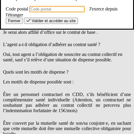
Le contrat est conclu pour une durée de 4 ans, renouvelable dans la
Code postal
J'exerce depuis
limite de 6 ans.
l'étranger
Fermer
Valider et accéder au site
Que se passe-t-il si je ne fais pas l'affiliation ?
Je serai alors affilié d’office sur le contrat de base .
L’agent a-t-il obligation d’adhérer au contrat santé ?
Oui, tout agent a l’obligation de souscrire au contrat collectif en
santé, sauf s’il relève d’une situation de dispense possible.
Quels sont les motifs de dispense ?
Les motifs de dispense possible sont :
Être un personnel contractuel en CDD, s’ils bénéficient d’une
complémentaire santé individuelle (Attention, un contractuel ne
souhaitant pas adhérer au contrat collectif ne percevra plus
l’indemnisation forfaitaire de 15€/mois)
Être couvert par la mutuelle santé de son/sa conjoint·e, en sachant
que cette mutuelle doit être une mutuelle collective obligatoire pour
lui/elle