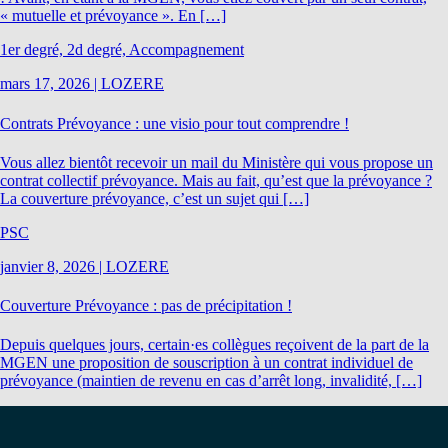
« mutuelle et prévoyance ». En […]
1er degré, 2d degré, Accompagnement
mars 17, 2026
|
LOZERE
Contrats Prévoyance : une visio pour tout comprendre !
Vous allez bientôt recevoir un mail du Ministère qui vous propose un
contrat collectif prévoyance. Mais au fait, qu’est que la prévoyance ?
La couverture prévoyance, c’est un sujet qui […]
PSC
janvier 8, 2026
|
LOZERE
Couverture Prévoyance : pas de précipitation !
Depuis quelques jours, certain·es collègues reçoivent de la part de la
MGEN une proposition de souscription à un contrat individuel de
prévoyance (maintien de revenu en cas d’arrêt long, invalidité, […]