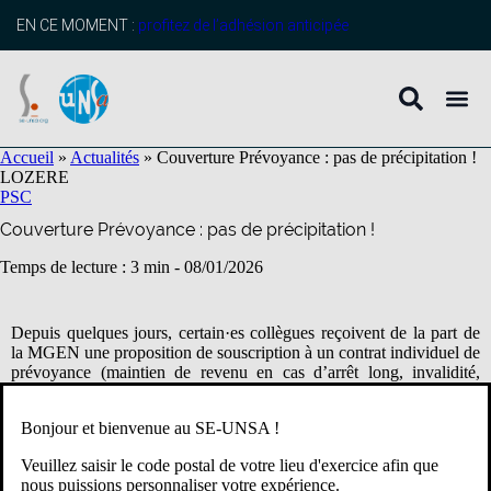
contenu
principal
EN CE MOMENT :
profitez de l’adhésion anticipée
Accueil
»
Actualités
»
Couverture Prévoyance : pas de précipitation !
LOZERE
PSC
Couverture Prévoyance : pas de précipitation !
Temps de lecture : 3 min -
08/01/2026
Depuis quelques jours, certain·es collègues reçoivent de la part de
la MGEN une proposition de souscription à un contrat individuel de
prévoyance (maintien de revenu en cas d’arrêt long, invalidité,
décès). Cette démarche peut conduire les personnels à faire un
choix engageant sans disposer de l’ensemble des éléments
Bonjour et bienvenue au SE-UNSA !
nécessaires pour en mesurer les conséquences, notamment au
regard du futur contrat collectif de prévoyance prévu à compter de
Veuillez saisir le code postal de votre lieu d'exercice afin que
mai 2026.
L’UNSA Éducation souhaite donc rappeler quelques
nous puissions personnaliser votre expérience.
points essentiels afin de permettre des choix réellement éclairés.