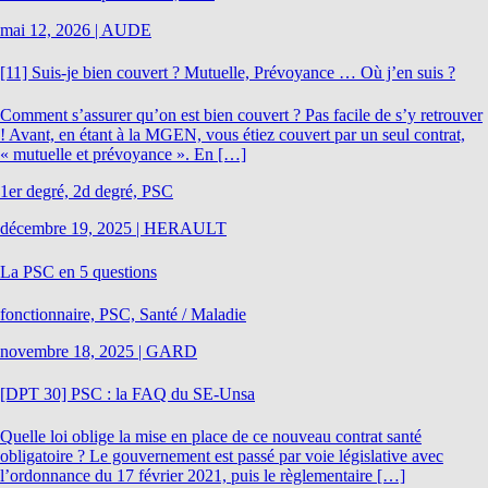
mai 12, 2026
|
AUDE
[11] Suis-je bien couvert ? Mutuelle, Prévoyance … Où j’en suis ?
Comment s’assurer qu’on est bien couvert ? Pas facile de s’y retrouver
! Avant, en étant à la MGEN, vous étiez couvert par un seul contrat,
« mutuelle et prévoyance ». En […]
1er degré, 2d degré, PSC
décembre 19, 2025
|
HERAULT
La PSC en 5 questions
fonctionnaire, PSC, Santé / Maladie
novembre 18, 2025
|
GARD
[DPT 30] PSC : la FAQ du SE-Unsa
Quelle loi oblige la mise en place de ce nouveau contrat santé
obligatoire ? Le gouvernement est passé par voie législative avec
l’ordonnance du 17 février 2021, puis le règlementaire […]