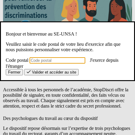
Bonjour et bienvenue au SE-UNSA !
Veuillez saisir le code postal de votre lieu d'exercice afin que
nous puissions personnaliser votre expérience.
Code postal
J'exerce depuis
L’Académie d’Orléans-Tours a récemment restructuré le dispositif
l'étranger
StopDiscri, destiné à prévenir et traiter les situations de
discrimination, de harcèlement ou de violence dans le milieu
Fermer
Valider et accéder au site
professionnel.
Accessible à tous les personnels de l’académie, StopDiscri offre la
possibilité de signaler, en toute confidentialité, des faits vécus ou
observés au travail. Chaque signalement est pris en compte avec
attention, respect et dans le strict cadre du secret professionnel.
Des psychologues du travail au cœur du dispositif
Le dispositif repose désormais sur l’expertise de trois psychologues
du travail du rectorat, garants d’un accompagnement neutre,