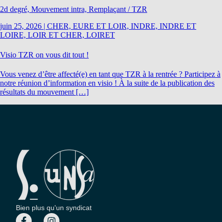
2d degré, Mouvement intra, Remplaçant / TZR
juin 25, 2026
|
CHER, EURE ET LOIR, INDRE, INDRE ET
LOIRE, LOIR ET CHER, LOIRET
Visio TZR on vous dit tout !
Vous venez d’être affecté(e) en tant que TZR à la rentrée ? Participez à
notre réunion d’information en visio ! À la suite de la publication des
résultats du mouvement […]
Bien plus qu'un syndicat