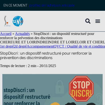
contenu
principal
EN CE MOMENT :
profitez de l’adhésion anticipée
Accueil
»
Actualités
»
StopDiscri : un dispositif restructuré pour
renforcer la prévention des discriminations
CHER
EURE ET LOIR
INDRE
INDRE ET LOIRE
LOIR ET CHER
1er degré
2d degré
Accompagnement
QVCT / Qualité de vie et condition
StopDiscri : un dispositif restructuré pour renforcer la
prévention des discriminations
Temps de lecture : 2 min -
20/11/2025