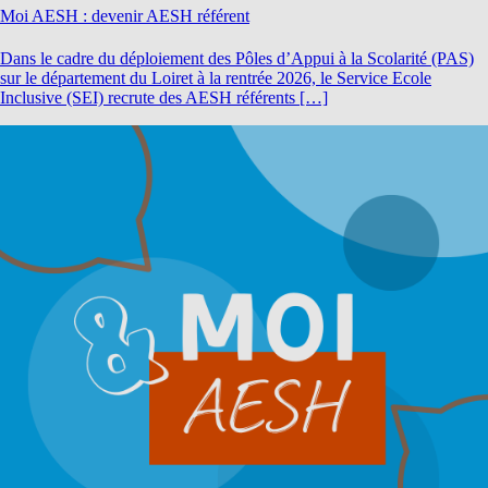
Moi AESH : devenir AESH référent
Dans le cadre du déploiement des Pôles d’Appui à la Scolarité (PAS)
sur le département du Loiret à la rentrée 2026, le Service Ecole
Inclusive (SEI) recrute des AESH référents […]