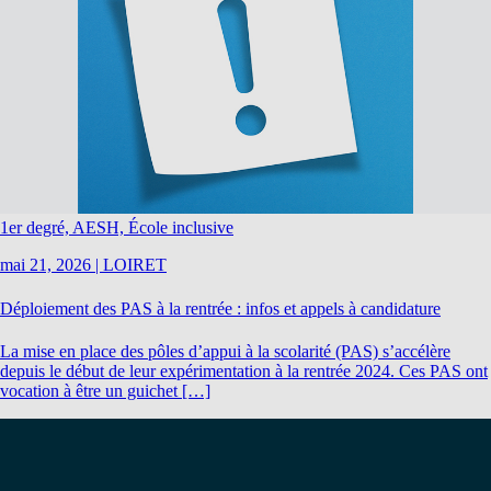
1er degré, AESH, École inclusive
mai 21, 2026
|
LOIRET
Déploiement des PAS à la rentrée : infos et appels à candidature
La mise en place des pôles d’appui à la scolarité (PAS) s’accélère
depuis le début de leur expérimentation à la rentrée 2024. Ces PAS ont
vocation à être un guichet […]