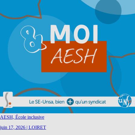
AESH, École inclusive
juin 17, 2026
|
LOIRET