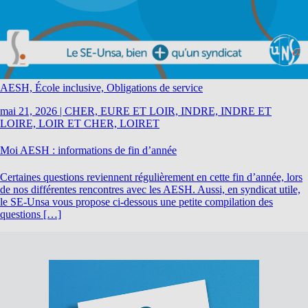
AESH, École inclusive, Obligations de service
mai 21, 2026
|
CHER, EURE ET LOIR, INDRE, INDRE ET
LOIRE, LOIR ET CHER, LOIRET
Moi AESH : informations de fin d’année
Certaines questions reviennent régulièrement en cette fin d’année, lors
de nos différentes rencontres avec les AESH. Aussi, en syndicat utile,
le SE-Unsa vous propose ci-dessous une petite compilation des
questions […]