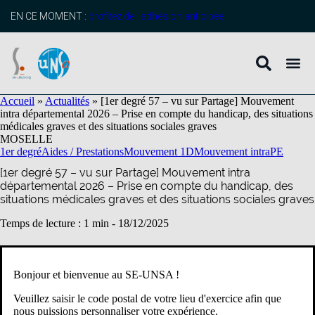
contenu
principal
EN CE MOMENT :
profitez de l’adhésion anticipée
Accueil
»
Actualités
»
[1er degré 57 – vu sur Partage] Mouvement
intra départemental 2026 – Prise en compte du handicap, des situations
médicales graves et des situations sociales graves
MOSELLE
1er degré
Aides / Prestations
Mouvement 1D
Mouvement intra
PE
[1er degré 57 – vu sur Partage] Mouvement intra
départemental 2026 – Prise en compte du handicap, des
situations médicales graves et des situations sociales graves
Temps de lecture : 1 min -
18/12/2025
[
Lu sur Partage
]
Bonjour et bienvenue au SE-UNSA !
Dans le cadre du mouvement intra départemental 2026,
Veuillez saisir le code postal de votre lieu d'exercice afin que
l’administration vient de mettre à disposition :
nous puissions personnaliser votre expérience.