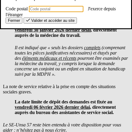
Code postal
J'exerce depuis
La note de service relative à la prise en compte du handicap et des
l'étranger
situations médicales graves.
Fermer
Valider et accéder au site
La date limite de dépôt des demandes est fixée au
vendredi 30 janvier 2026 dernier délai
, directement
auprès de la médecine du travail.
Il est indiqué que « seuls les dossiers
complets
(comprenant
toutes les pièces justificatives nécessaires) et étayés par
des
éléments médicaux et récents
pourront être examinés par
la médecine du travail, y compris lorsque la demande
concerne un conjoint ou un enfant en situation de handicap
suivi par la MDPH ».
La note de service relative à la prise en compte des situations
sociales graves.
La date limite de dépôt des demandes est fixée au
vendredi 06 février 2026 dernier délai
, directement
auprès du bureau des assistantes de service social.
Le SE-Unsa 57 reste bien entendu à votre disposition pour vous
aider ; n’hésitez pas à nous
écrire
.