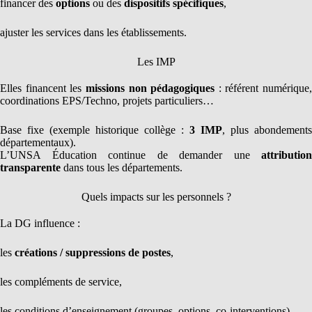
financer des
options
ou des
dispositifs spécifiques
,
ajuster les services dans les établissements.
Les IMP
Elles financent les
missions non pédagogiques
: référent numérique,
coordinations EPS/Techno, projets particuliers…
Base fixe (exemple historique collège :
3 IMP
, plus abondements
départementaux).
L’UNSA Éducation continue de demander une
attribution
transparente
dans tous les départements.
Quels impacts sur les personnels ?
La DG influence :
les
créations / suppressions de postes
,
les compléments de service,
les conditions d’enseignement (groupes, options, co-interventions).