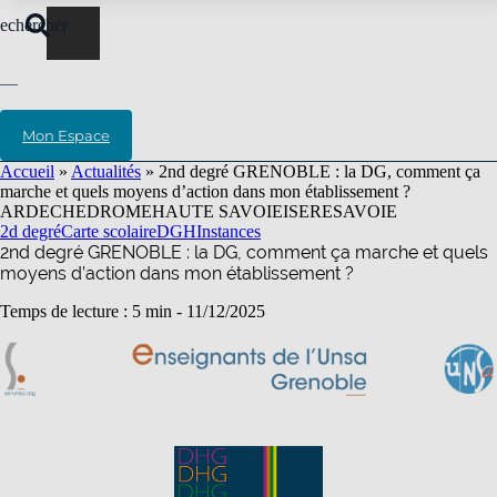
echercher
Mon Espace
Accueil
»
Actualités
»
2nd degré GRENOBLE : la DG, comment ça
marche et quels moyens d’action dans mon établissement ?
ARDECHE
DROME
HAUTE SAVOIE
ISERE
SAVOIE
2d degré
Carte scolaire
DGH
Instances
2nd degré GRENOBLE : la DG, comment ça marche et quels
moyens d’action dans mon établissement ?
Temps de lecture : 5 min -
11/12/2025