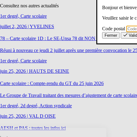
Consultez nos autres actualités
Bonjour et bien
1er degré, Carte scolaire
Veuillez saisir le
juillet 2, 2026
|
YVELINES
Code postal
Fermer
Vali
78 – Carte scolaire 1D : Le SE-Unsa 78 dit NON au projet de phase 2
Réuni à nouveau ce jeudi 2 juillet après une première convocation le 2
1er degré, Carte scolaire
juin 25, 2026
|
HAUTS DE SEINE
Carte scolaire : Compte-rendu du GT du 25 juin 2026
Le Groupe de Travail traitant des mesures d’ajustement de carte scolaire
1er degré, 2d degré, Action syndicale
juin 25, 2026
|
VAL D OISE
AESH et PAS : toutes les infos ici