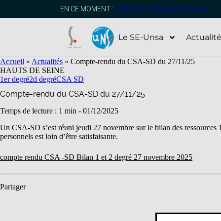
contenu
principal
EN CE MOMENT :
profitez de l’adhésion anticipée
Le SE-Unsa
Actualit
Accueil
»
Actualités
»
Compte-rendu du CSA-SD du 27/11/25
HAUTS DE SEINE
1er degré
2d degré
CSA SD
Compte-rendu du CSA-SD du 27/11/25
Temps de lecture : 1 min -
01/12/2025
Un CSA-SD s’est réuni jeudi 27 novembre sur le bilan des ressources 1e
personnels est loin d’être satisfaisante.
compte rendu CSA -SD Bilan 1 et 2 degré 27 novembre 2025
Partager