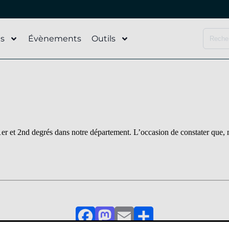
és
Évènements
Outils
r et 2nd degrés dans notre département. L’occasion de constater que, m
Facebook
Mastodon
Email
Partager