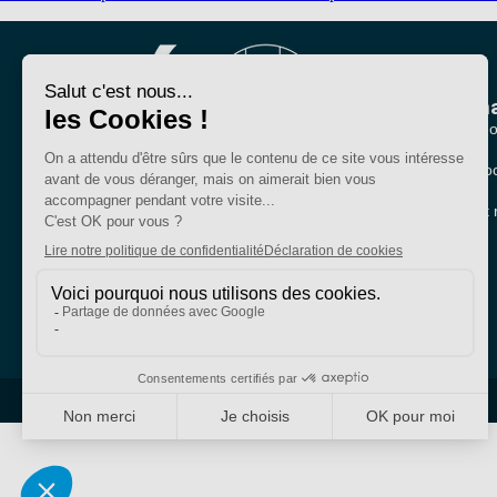
Nous conna
Qui sommes-no
Nos sections lo
Bien plus qu'un
Partenariats et 
syndicat
SE-Unsa est un syndicat de l’UNSA
Site réalisé avec ❤️ par AKWO