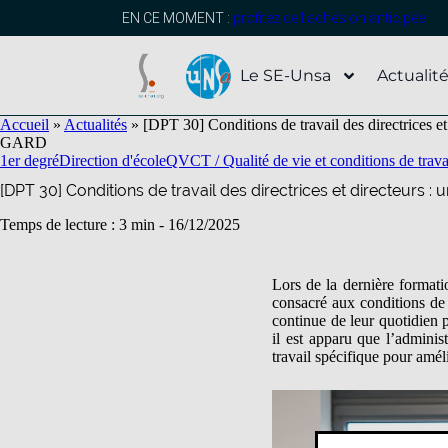
contenu
principal
EN CE MOMENT :
profitez de l’adhésion anticipée
Le SE-Unsa
Actualit
Accueil
»
Actualités
»
[DPT 30] Conditions de travail des directrices et 
GARD
1er degré
Direction d'école
QVCT / Qualité de vie et conditions de trava
[DPT 30] Conditions de travail des directrices et directeurs : 
Temps de lecture : 3 min -
16/12/2025
Lors de la dernière formatio
consacré aux conditions de t
continue de leur quotidien 
il est apparu que l’adminis
travail spécifique pour améli