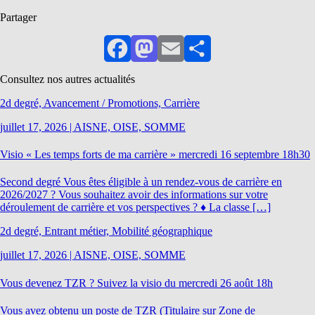
Partager
Facebook
Mastodon
Email
Partager
Consultez nos autres actualités
2d degré, Avancement / Promotions, Carrière
juillet 17, 2026
|
AISNE, OISE, SOMME
Visio « Les temps forts de ma carrière » mercredi 16 septembre 18h30
Second degré Vous êtes éligible à un rendez-vous de carrière en
2026/2027 ? Vous souhaitez avoir des informations sur votre
déroulement de carrière et vos perspectives ? ♦ La classe […]
2d degré, Entrant métier, Mobilité géographique
juillet 17, 2026
|
AISNE, OISE, SOMME
Vous devenez TZR ? Suivez la visio du mercredi 26 août 18h
Vous avez obtenu un poste de TZR (Titulaire sur Zone de