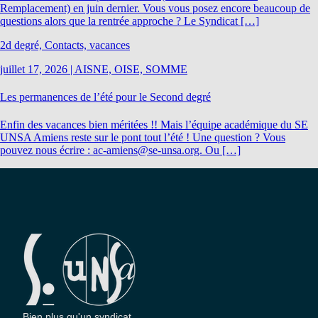
Remplacement) en juin dernier. Vous vous posez encore beaucoup de
questions alors que la rentrée approche ? Le Syndicat […]
2d degré, Contacts, vacances
juillet 17, 2026
|
AISNE, OISE, SOMME
Les permanences de l’été pour le Second degré
Enfin des vacances bien méritées !! Mais l’équipe académique du SE
UNSA Amiens reste sur le pont tout l’été ! Une question ? Vous
pouvez nous écrire : ac-amiens@se-unsa.org. Ou […]
Bien plus qu'un syndicat