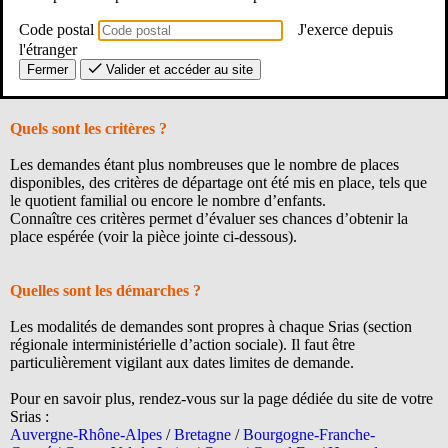
Cette aide spécifique est réservée aux agents publics rémunérés sur
Code postal
J'exerce depuis
le budget de l’État. La majorité des AED et AESH en est donc
l'étranger
exclue puisque ces agents sont très souvent recrutés directement par
Fermer
Valider et accéder au site
un établissement et non par une DSDEN ou un rectorat.
Quels sont les critères ?
Les demandes étant plus nombreuses que le nombre de places
disponibles, des critères de départage ont été mis en place, tels que
le quotient familial ou encore le nombre d’enfants.
Connaître ces critères permet d’évaluer ses chances d’obtenir la
place espérée (voir la pièce jointe ci-dessous).
Quelles sont les démarches ?
Les modalités de demandes sont propres à chaque Srias (section
régionale interministérielle d’action sociale). Il faut être
particulièrement vigilant aux dates limites de demande.
Pour en savoir plus, rendez-vous sur la page dédiée du site de votre
Srias :
Auvergne-Rhône-Alpes
/
Bretagne
/
Bourgogne-Franche-