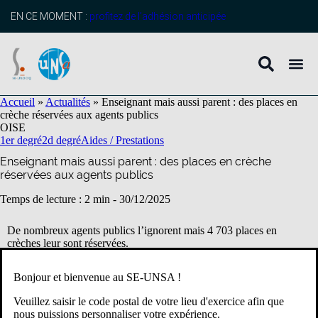
contenu
principal
EN CE MOMENT :
profitez de l’adhésion anticipée
Accueil
»
Actualités
»
Enseignant mais aussi parent : des places en
crèche réservées aux agents publics
OISE
1er degré
2d degré
Aides / Prestations
Enseignant mais aussi parent : des places en crèche
réservées aux agents publics
Temps de lecture : 2 min -
30/12/2025
De nombreux agents publics l’ignorent mais 4 703 places en
crèches leur sont réservées.
Le SE-Unsa vous propose un tour d’horizon des conditions et
modalités d’accès !
Bonjour et bienvenue au SE-UNSA !
Veuillez saisir le code postal de votre lieu d'exercice afin que
Qui peut en bénéficier ?
nous puissions personnaliser votre expérience.