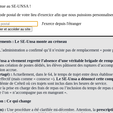
 AESH. Le constat est sans appel : les contrats à temps complet (100
venue au SE-UNSA !
espectivement 1% et 4%). La grande majorité des collègues reste bloqué
mps plein, soient 23h30 qui ne couvrent pas les 24h école !
 code postal de votre lieu d'exercice afin que nous puissions personnalise
 stratégie départementale claire mais contestable :
saturer le plafond 
J'exerce depuis l'étranger
 recruter plus de personnes à faible quotité plutôt que d’augmenter le 
der et accéder au site
airement à d’autres départements comme la Gironde qui a au moins augm
ements : Le SE-Unsa monte au créneau
L’administration a confirmé qu’il n’existe pas de remplacement « poste 
nsa a vivement regretté l’absence d’une véritable brigade de re
ns création de postes dédiés, les élèves pâtissent des ruptures d’accom
ion accrue.
tagé) :
Actuellement, dans le 64, le temps de trajet entre deux établis
effectif (mais comme « connexe »).
Le SE-Unsa a dénoncé cette compt
démie de Créteil où ces trajets sont inclus dans les heures de service.
la prise en charge des frais de repas ou l’inclusion du temps de repas d
ue l’on « n’accompagne pas en mangeant ».
on : Ce qui change
n) :
Une procédure a été clarifiée mi-décembre. Attention, la
prescript