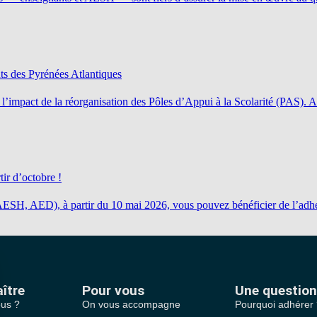
ts des Pyrénées Atlantiques
’impact de la réorganisation des Pôles d’Appui à la Scolarité (PAS). 
tir d’octobre !
AESH, AED), à partir du 10 mai 2026, vous pouvez bénéficier de l’adhé
ître
Pour vous
Une question
us ?
On vous accompagne
Pourquoi adhérer