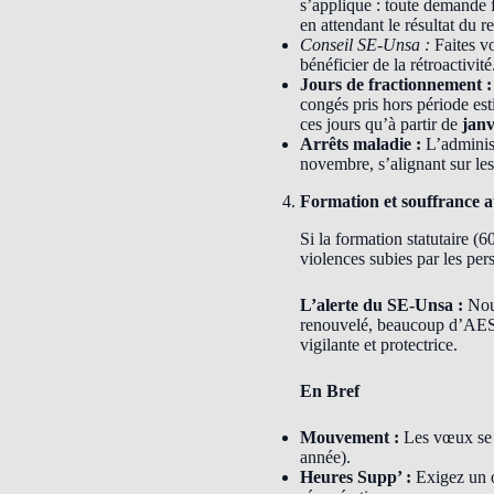
s’applique : toute demande f
en attendant le résultat du 
Conseil SE-Unsa :
Faites vo
bénéficier de la rétroactivité
Jours de fractionnement :
congés pris hors période est
ces jours qu’à partir de
janv
Arrêts maladie :
L’administ
novembre, s’alignant sur les
Formation et souffrance a
Si la formation statutaire (
violences subies par les pe
L’alerte du SE-Unsa :
Nous
renouvelé, beaucoup d’AESH n
vigilante et protectrice.
En Bref
Mouvement :
Les vœux se 
année).
Heures Supp’ :
Exigez un o