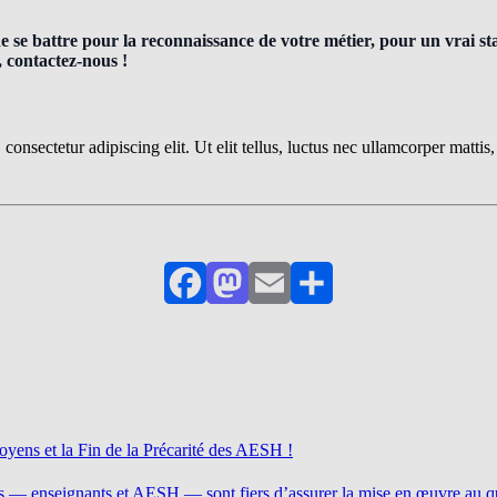
se battre pour la reconnaissance de votre métier, pour un vrai stat
, contactez-nous !
onsectetur adipiscing elit. Ut elit tellus, luctus nec ullamcorper mattis
Facebook
Mastodon
Email
Partager
Moyens et la Fin de la Précarité des AESH !
eurs — enseignants et AESH — sont fiers d’assurer la mise en œuvre au q