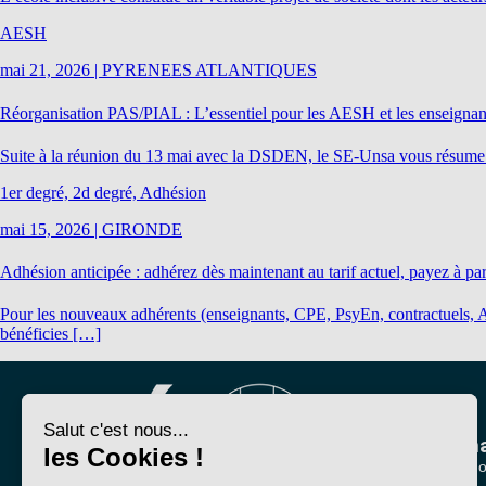
AESH
mai 21, 2026
|
PYRENEES ATLANTIQUES
Réorganisation PAS/PIAL : L’essentiel pour les AESH et les enseignan
Suite à la réunion du 13 mai avec la DSDEN, le SE-Unsa vous résume l
1er degré, 2d degré, Adhésion
mai 15, 2026
|
GIRONDE
Adhésion anticipée : adhérez dès maintenant au tarif actuel, payez à par
Pour les nouveaux adhérents (enseignants, CPE, PsyEn, contractuels, 
bénéficies […]
Nous conna
Qui sommes-no