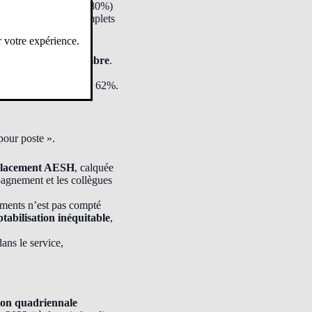
%) ou quasi-complet (80%)
e sur des temps incomplets
r votre expérience.
d’emplois par le nombre
.
temps de travail des
enté le temps de 60 à 62%.
pour poste ».
mplacement AESH
, calquée
pagnement et les collègues
sements n’est pas compté
abilisation inéquitable
,
ans le service,
ion quadriennale