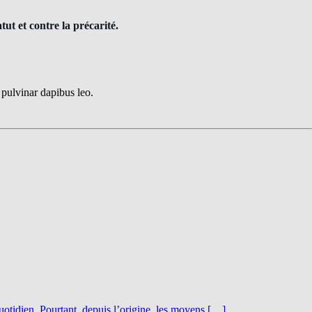
ut et contre la précarité.
, pulvinar dapibus leo.
uotidien. Pourtant, depuis l’origine, les moyens […]