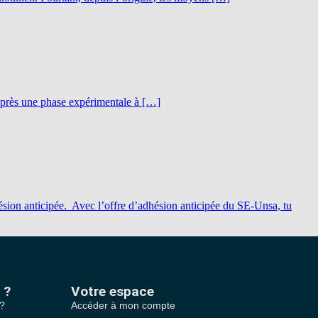
Après une phase expérimentale à […]
sion anticipée. Avec l’offre d’adhésion anticipée du SE-Unsa, tu
 ?
Votre espace
 ?
Accéder à mon compte