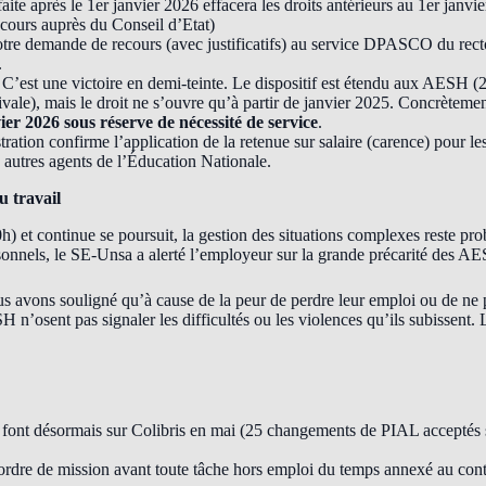
aite après le 1er janvier 2026 effacera les droits antérieurs au 1er janvi
recours auprès du Conseil d’Etat)
tre demande de recours (avec justificatifs) au service DPASCO du recto
.
C’est une victoire en demi-teinte. Le dispositif est étendu aux AESH (2 
ivale), mais le droit ne s’ouvre qu’à partir de janvier 2025. Concrèteme
ier 2026 sous réserve de nécessité de service
.
ration confirme l’application de la retenue sur salaire (carence) pour l
 autres agents de l’Éducation Nationale.
u travail
60h) et continue se poursuit, la gestion des situations complexes reste p
rsonnels, le SE-Unsa a alerté l’employeur sur la grande précarité des A
 avons souligné qu’à cause de la peur de perdre leur emploi ou de ne p
’osent pas signaler les difficultés ou les violences qu’ils subissent. L’
font désormais sur Colibris en mai (25 changements de PIAL acceptés 
rdre de mission avant toute tâche hors emploi du temps annexé au contr