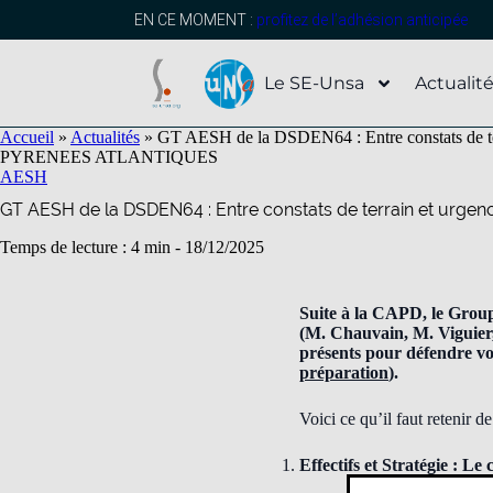
contenu
principal
EN CE MOMENT :
profitez de l’adhésion anticipée
Le SE-Unsa
Actualit
Accueil
»
Actualités
»
GT AESH de la DSDEN64 : Entre constats de ter
PYRENEES ATLANTIQUES
AESH
GT AESH de la DSDEN64 : Entre constats de terrain et urgence
Temps de lecture : 4 min -
18/12/2025
Suite à la CAPD, le Grou
(M. Chauvain, M. Viguier,
présents pour défendre vos
préparation
).
Voici ce qu’il faut retenir d
Effectifs et Stratégie : Le