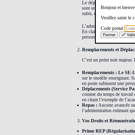
Le département compte 1175
Bonjour et bien
sont une infime minorité (r
subis, en moyenne 60% du te
Veuillez saisir le
L’administration assume une
Code postal
En clair, la DSDEN64 préfère
Fermer
Vali
personnels en place, contr
Remplacements et Déplac
C’est un point noir majeur. 
Remplacements :
Le SE-U
sur le modèle enseignant. Sa
en poste subissent une press
Déplacements (Service Par
comme du temps de travail 
en citant l’exemple de l’aca
Repas :
Aucune avancée sur 
l’administration estimant q
Vos Droits et Rémunérati
Prime REP (Régularisatio