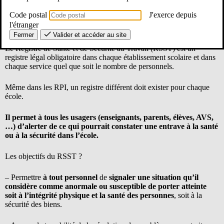
besoins de ses personnels
.
Code postal
J'exerce depuis
l'étranger
Qu’est-ce que le RSST ?
Fermer
Valider et accéder au site
Le Registre de Santé et de Sécurité au Travail (RSST) est un
registre légal obligatoire dans chaque établissement scolaire et dans
chaque service quel que soit le nombre de personnels.
Même dans les RPI, un registre différent doit exister pour chaque
école.
Il permet à tous les usagers (enseignants, parents, élèves, AVS,
…) d’alerter de ce qui pourrait constater une entrave à la santé
ou à la sécurité dans l’école.
Les objectifs du RSST ?
– Permettre
à tout personnel
de
signaler une situation qu’il
considère comme anormale ou susceptible de porter atteinte
soit à l’intégrité physique et la santé des personnes
, soit à la
sécurité des biens.