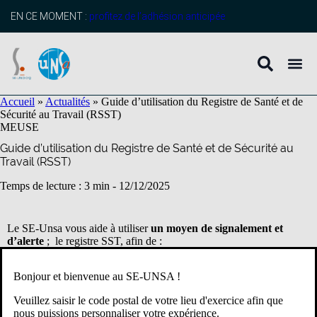
contenu
principal
EN CE MOMENT :
profitez de l’adhésion anticipée
Accueil
»
Actualités
»
Guide d’utilisation du Registre de Santé et de
Sécurité au Travail (RSST)
MEUSE
Guide d’utilisation du Registre de Santé et de Sécurité au
Travail (RSST)
Temps de lecture : 3 min -
12/12/2025
Le SE-Unsa vous aide à utiliser
un moyen de signalement et
d’alerte
; le registre SST, afin de :
–
Ne pas attendre que l’incident, l’accident, l’intrusion,
Bonjour et bienvenue au SE-UNSA !
l’agression ou le burn-out surviennent
.
Veuillez saisir le code postal de votre lieu d'exercice afin que
nous puissions personnaliser votre expérience.
–
Obliger l’institution à écouter et à prendre en compte les