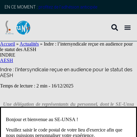
contenu
principal
EN CE MOMENT :
profitez de l’adhésion anticipée
Accueil
»
Actualités
»
Indre : l’intersyndicale reçue en audience pour
le statut des AESH
INDRE
AESH
Indre : l’intersyndicale reçue en audience pour le statut des
AESH
Temps de lecture : 2 min -
16/12/2025
Une délégation de représentants du personnel, dont le SE-Unsa
36, a été reçue ce mardi matin à la DSDEN pour revendiquer la
création d’un corps pour les AESH et exposer leurs conditions de
Bonjour et bienvenue au SE-UNSA !
travail.
Veuillez saisir le code postal de votre lieu d'exercice afin que
nous puissions personnaliser votre expérience.