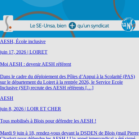
AESH, École inclusive
juin 17, 2026
|
LOIRET
Moi AESH : devenir AESH référent
Dans le cadre du déploiement des Pôles d’Appui à la Scolarité (PAS)
sur le département du Loiret à la rentrée 2026, le Service Ecole
Inclusive (SEI) recrute des AESH référents […]
AESH
juin 8, 2026
|
LOIR ET CHER
Tous mobilisés à Blois pour défendre les AESH !
Mardi 9 juin à 18, rendez-vous devant la DSDEN de Blois (mail Pierre
Charlot) pour défendre les AESH ! Un appel intersyndical a été signé