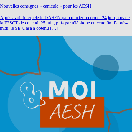
Nouvelles consignes « canicule » pour les AESH
Après avoir interpelé le DASEN par courrier mercredi 24 juin, lors de
la F3SCT de ce jeudi 25 juin, puis par téléphone en cette fin d’après-
midi, le SE-Unsa a obtenu […]