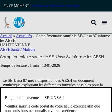
contenu
principal
EN CE MOMENT :
profitez de l’adhésion anticipée
Accueil
»
Actualités
»
Complémentaire santé : le SE-Unsa 87 informe
les AESH
HAUTE VIENNE
AESH
Santé / Maladie
Complémentaire santé : le SE-Unsa 87 informe les AESH
Temps de lecture : 1 min -
13/01/2026
Le SE-Unsa 87 met à disposition des AESH un document
synthétique expliquant les différentes formules possibles pour la
complémentaire santé, ainsi que le coût de chacune d’elle.
Bonjour et bienvenue au SE-UNSA !
Vous pouvez retrouver le document en suivant ce lien :
NOTE
AESH complémentaire santé
Veuillez saisir le code postal de votre lieu d'exercice afin que
nous puissions personnaliser votre expérience.