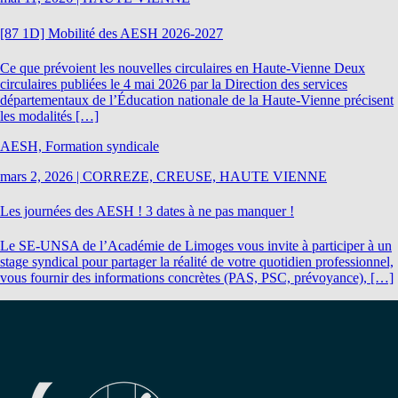
[87 1D] Mobilité des AESH 2026-2027
Ce que prévoient les nouvelles circulaires en Haute-Vienne Deux
circulaires publiées le 4 mai 2026 par la Direction des services
départementaux de l’Éducation nationale de la Haute-Vienne précisent
les modalités […]
AESH, Formation syndicale
mars 2, 2026
|
CORREZE, CREUSE, HAUTE VIENNE
Les journées des AESH ! 3 dates à ne pas manquer !
Le SE-UNSA de l’Académie de Limoges vous invite à participer à un
stage syndical pour partager la réalité de votre quotidien professionnel,
vous fournir des informations concrètes (PAS, PSC, prévoyance), […]