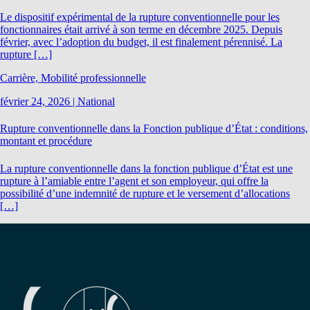
Le dispositif expérimental de la rupture conventionnelle pour les
fonctionnaires était arrivé à son terme en décembre 2025. Depuis
février, avec l’adoption du budget, il est finalement pérennisé. La
rupture […]
Carrière, Mobilité professionnelle
février 24, 2026
|
National
Rupture conventionnelle dans la Fonction publique d’État : conditions,
montant et procédure
La rupture conventionnelle dans la fonction publique d’État est une
rupture à l’amiable entre l’agent et son employeur, qui offre la
possibilité d’une indemnité de rupture et le versement d’allocations
[…]