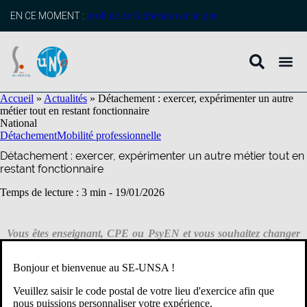
contenu
principal
EN CE MOMENT :
profitez de l’adhésion anticipée
Accueil
»
Actualités
»
Détachement : exercer, expérimenter un autre
métier tout en restant fonctionnaire
National
Détachement
Mobilité professionnelle
Détachement : exercer, expérimenter un autre métier tout en
restant fonctionnaire
Temps de lecture : 3 min -
19/01/2026
Vous êtes enseignant, CPE ou PsyEN et vous souhaitez changer
de métier ou dans un premier temps en expérimenter un autre ?
Le détachement est un des dispositifs possibles, mais attention aux
Bonjour et bienvenue au SE-UNSA !
procédures et délais à respecter.
Veuillez saisir le code postal de votre lieu d'exercice afin que
nous puissions personnaliser votre expérience.