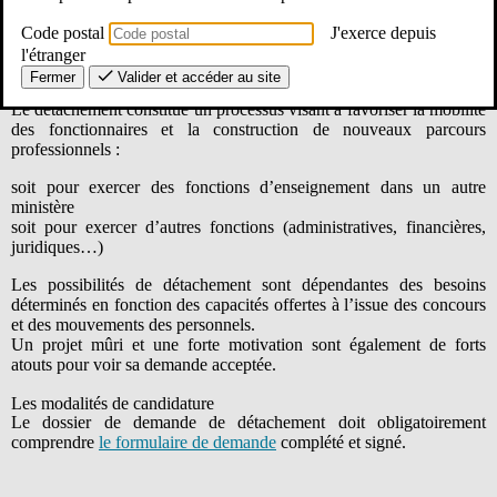
La
note de service
définissant le calendrier et les modalités de
demande de détachement pour la rentrée 2026, ainsi que le cadre
Code postal
J'exerce depuis
d’accueil en détachement, est parue le 15 janvier 2026.
l'étranger
Fermer
Valider et accéder au site
Les principes
Le détachement constitue un processus visant à favoriser la mobilité
des fonctionnaires et la construction de nouveaux parcours
professionnels :
soit pour exercer des fonctions d’enseignement dans un autre
ministère
soit pour exercer d’autres fonctions (administratives, financières,
juridiques…)
Les possibilités de détachement sont dépendantes des besoins
déterminés en fonction des capacités offertes à l’issue des concours
et des mouvements des personnels.
Un projet mûri et une forte motivation sont également de forts
atouts pour voir sa demande acceptée.
Les modalités de candidature
Le dossier de demande de détachement doit obligatoirement
comprendre
le formulaire de demande
complété et signé.