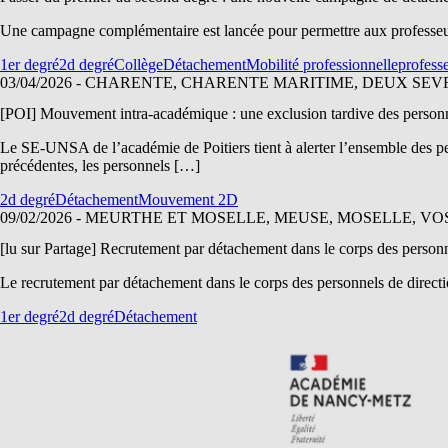
Une campagne complémentaire est lancée pour permettre aux professeurs 
1er degré
2d degré
Collège
Détachement
Mobilité professionnelle
profess
03/04/2026
- CHARENTE, CHARENTE MARITIME, DEUX SEV
[POI] Mouvement intra-académique : une exclusion tardive des person
Le SE-UNSA de l’académie de Poitiers tient à alerter l’ensemble des 
précédentes, les personnels […]
2d degré
Détachement
Mouvement 2D
09/02/2026
- MEURTHE ET MOSELLE, MEUSE, MOSELLE, VO
[lu sur Partage] Recrutement par détachement dans le corps des personn
Le recrutement par détachement dans le corps des personnels de directio
1er degré
2d degré
Détachement