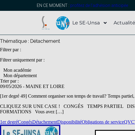
contenu
principal
EN CE MOMENT :
profitez de l’adhésion anticipée
Le SE-Unsa
Actualit
Thématique :
Détachement
Filtrer par :
Filtrer uniquement par :
Mon académie
Mon département
Trier par :
09/05/2026
- MAINE ET LOIRE
[1er degré 49] Comment organiser son temps de travail? Temps partiel,
CLIQUEZ SUR UNE CASE ! CONGÉS TEMPS PARTIEL D
FORMATIONS Vous avez […]
1er degré
Congés
Détachement
Disponibilité
Obligations de service
QVCT 