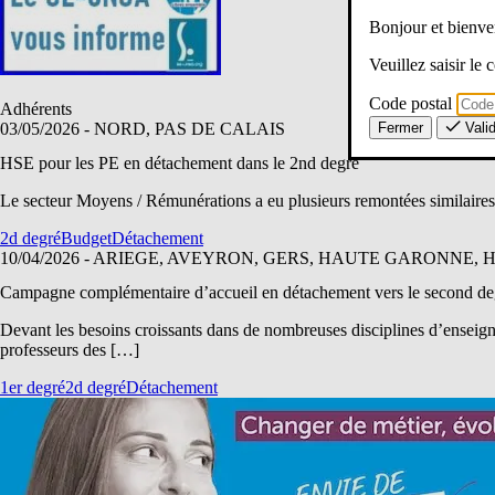
Bonjour et bien
Veuillez saisir le
Code postal
Adhérents
Fermer
Vali
03/05/2026
- NORD, PAS DE CALAIS
HSE pour les PE en détachement dans le 2nd degré
Le secteur Moyens / Rémunérations a eu plusieurs remontées similaire
2d degré
Budget
Détachement
10/04/2026
- ARIEGE, AVEYRON, GERS, HAUTE GARONNE, 
Campagne complémentaire d’accueil en détachement vers le second de
Devant les besoins croissants dans de nombreuses disciplines d’ensei
professeurs des […]
1er degré
2d degré
Détachement