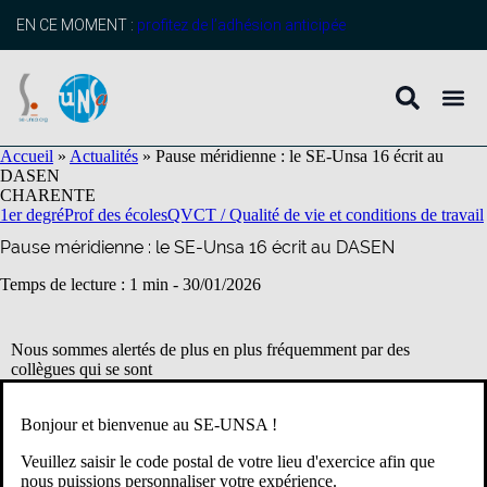
contenu
principal
EN CE MOMENT :
profitez de l’adhésion anticipée
Accueil
»
Actualités
»
Pause méridienne : le SE-Unsa 16 écrit au
DASEN
CHARENTE
1er degré
Prof des écoles
QVCT / Qualité de vie et conditions de travail
Pause méridienne : le SE-Unsa 16 écrit au DASEN
Temps de lecture : 1 min -
30/01/2026
Nous sommes alertés de plus en plus fréquemment par des
collègues qui se sont
vus proposer des entretiens par leur IEN lors de la pause méridienne
(direction d’école,
Bonjour et bienvenue au SE-UNSA !
coordination REP…)
Veuillez saisir le code postal de votre lieu d'exercice afin que
Nous écrivons au DASEN pour rappeler l’importance de ce
nous puissions personnaliser votre expérience.