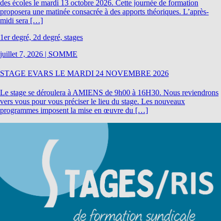
des écoles le mardi 13 octobre 2026. Cette journée de formation
proposera une matinée consacrée à des apports théoriques. L’après-
midi sera […]
1er degré, 2d degré, stages
juillet 7, 2026
|
SOMME
STAGE EVARS LE MARDI 24 NOVEMBRE 2026
Le stage se déroulera à AMIENS de 9h00 à 16H30. Nous reviendrons
vers vous pour vous préciser le lieu du stage. Les nouveaux
programmes imposent la mise en œuvre du […]