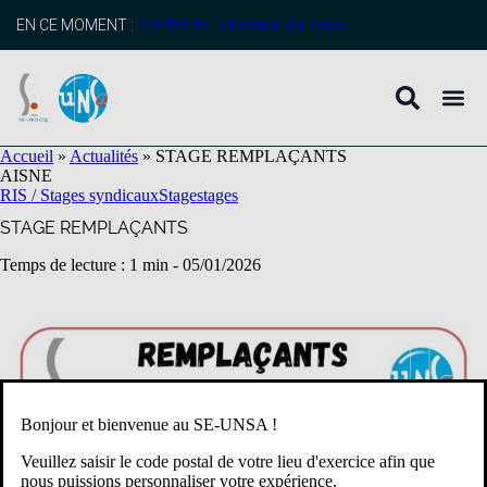
contenu
principal
EN CE MOMENT :
profitez de l’adhésion anticipée
Accueil
»
Actualités
»
STAGE REMPLAÇANTS
AISNE
RIS / Stages syndicaux
Stage
stages
STAGE REMPLAÇANTS
Temps de lecture : 1 min -
05/01/2026
Bonjour et bienvenue au SE-UNSA !
Veuillez saisir le code postal de votre lieu d'exercice afin que
nous puissions personnaliser votre expérience.