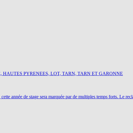
, HAUTES PYRENEES, LOT, TARN, TARN ET GARONNE
 cette année de stage sera marquée par de multiples temps forts. Le re