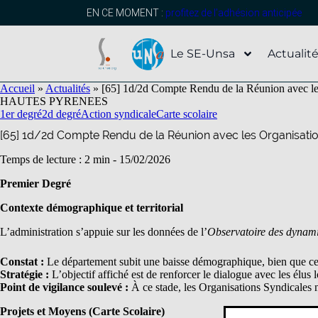
contenu
principal
EN CE MOMENT :
profitez de l’adhésion anticipée
Le SE-Unsa
Actualit
Accueil
»
Actualités
»
[65] 1d/2d Compte Rendu de la Réunion avec le
HAUTES PYRENEES
1er degré
2d degré
Action syndicale
Carte scolaire
[65] 1d/2d Compte Rendu de la Réunion avec les Organisati
Temps de lecture : 2 min -
15/02/2026
Premier Degré
Contexte démographique et territorial
L’administration s’appuie sur les données de l’
Observatoire des dynamiq
Constat :
Le département subit une baisse démographique, bien que cel
Stratégie :
L’objectif affiché est de renforcer le dialogue avec les é
Point de vigilance soulevé :
À ce stade, les Organisations Syndicales ne
Projets et Moyens (Carte Scolaire)