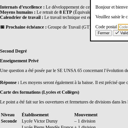
Bonjour et bien
Internats d’excellence :
Le développement de ces structures est confirmé
Moyens humains :
Le retrait de
8 ETP
(Équivalents Temps Plein) est
Veuillez saisir le
Calendrier de travail :
Le travail technique est en cours dans les circo
Code postal
📅
Prochaine échéance :
Groupe de Travail (GT) prévu le
23 mars
.
Fermer
Vali
Second Degré
Enseignement Privé
Une question a été posée par le SE UNSA 65 concernant l’évolution de
Réponse :
Les moyens seront également à la baisse. Il est précisé que cet
Carte des formations (Lycées et Collèges)
Le point a été fait sur les ouvertures et fermetures de divisions dans les 
Niveau
Établissement
Mouvement
Seconde
Lycée Victor Duruy
– 1 division
Lycée Pierre Mendès France
+ 1 division