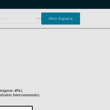
Mon Espace
tteignent
-4%
).
opération Intercommunale).