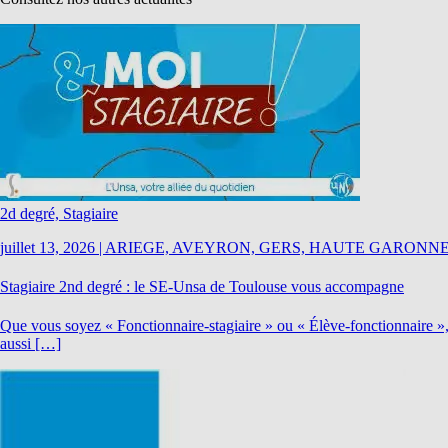
2d degré, Stagiaire
juillet 13, 2026
|
ARIEGE, AVEYRON, GERS, HAUTE GARONNE
Stagiaire 2nd degré : le SE-Unsa de Toulouse vous accompagne
Que vous soyez « Fonctionnaire-stagiaire » ou « Élève-fonctionnaire »,
aussi […]