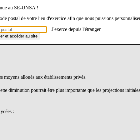
venue au SE-UNSA !
 et s’inscrit dans la dynamique territoriale actuelle.
 confirmé.
 code postal de votre lieu d'exercice afin que nous puissions personnalise
nscriptions. Une accélération du processus est prévue à l’issue de la pér
J'exerce depuis l'étranger
der et accéder au site
s moyens alloués aux établissements privés.
te diminution pourrait être plus importante que les projections initiales 
lycées :