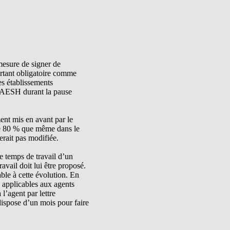
mesure de signer de
rtant obligatoire comme
es établissements
s AESH durant la pause
ent mis en avant par le
 de 80 % que même dans le
erait pas modifiée.
de temps de travail d’un
ail doit lui être proposé.
able à cette évolution. En
s applicables aux agents
 l’agent par lettre
dispose d’un mois pour faire