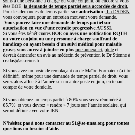
soins à une personne à charge ou votre conjoint, ou encore si vous
êtes BOE,
la demande de temps partiel sera accordée de droit.
Pour les demandes de temps partiel
sur autorisation
:
La DSDEN
vous convoquera pour un entretien motivant votre demande
.
Vous pouvez faire une demande de temps partiel sur
autorisation en vue d’une retraite progressive AUSSI.
Si vous êtes bénéficiaires
BOE ou avez une notification RQTH
ou votre conjoint ou une personne à charge souffrant de
handicap ou ayant besoin d’un suivi médical pour maladie
grave, vous aurez à joindre en plus
u
ne annexe ci-jointe
et
devrait demander un avis au médecin de prévention le Dr Stienne à
ce.das@ac-reims.fr
Si vous avez un poste de remplaçant ou de Maître Formateur (à titre
définitif), même pour une demande de temps partiel de droit, vous
serez alors affecté à l’année sur un autre poste en juin, en tenant
compte de votre domicile.
Si vous obtenez un temps partiel à 80% vous serez rénuméré à
85.7%, et vous devrez « rendre » 7 jours sur l’année scolaire, qui
seront définis avec votre IEN.
N’hésitez pas à nous contacter au 51@se-unsa.org pour toutes
questions ou besoins d’aide.