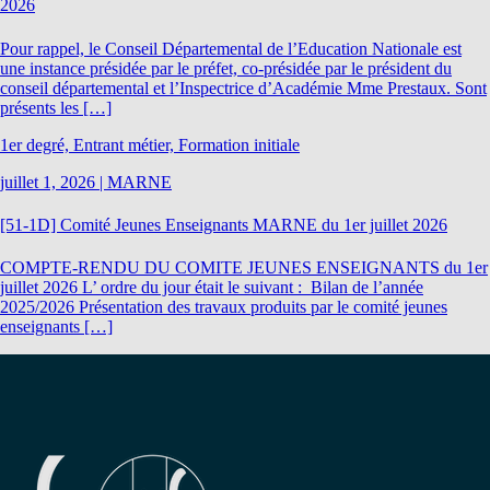
2026
Pour rappel, le Conseil Départemental de l’Education Nationale est
une instance présidée par le préfet, co-présidée par le président du
conseil départemental et l’Inspectrice d’Académie Mme Prestaux. Sont
présents les […]
1er degré, Entrant métier, Formation initiale
juillet 1, 2026
|
MARNE
[51-1D] Comité Jeunes Enseignants MARNE du 1er juillet 2026
COMPTE-RENDU DU COMITE JEUNES ENSEIGNANTS du 1er
juillet 2026 L’ ordre du jour était le suivant : Bilan de l’année
2025/2026 Présentation des travaux produits par le comité jeunes
enseignants […]