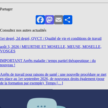
Partager
Facebook
Mastodon
Email
Partager
Consultez nos autres actualités
1er degré, 2d degré, QVCT / Qualité de vie et conditions de travail
août 3, 2026
|
MEURTHE ET MOSELLE, MEUSE, MOSELLE,
VOSGES
IMPORTANT Arrêts maladie / temps partiel thérapeutique : du
nouveau !
Arrêts de travail pour raisons de santé : une nouvelle procédure se met
en place au 1er septembre 2026, de nouveaux droits également (pour
de la formation par exemple) Temps […]