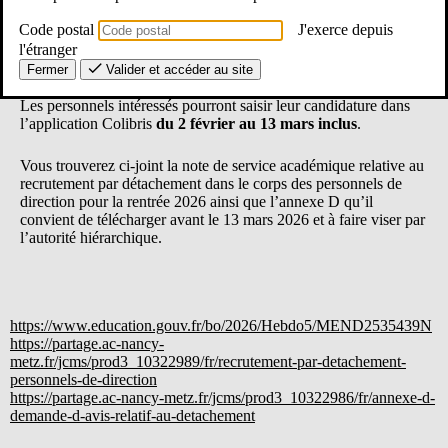
Le recrutement par détachement dans le corps des personnels de
Code postal
J'exerce depuis
direction pour la rentrée 2026 est ouvert depuis le 02 février
l'étranger
2026.
Fermer
Valider et accéder au site
Les personnels intéressés pourront saisir leur candidature dans
l’application Colibris
du 2 février au 13 mars inclus
.
Vous trouverez ci-joint la note de service académique relative au
recrutement par détachement dans le corps des personnels de
direction pour la rentrée 2026 ainsi que l’annexe D qu’il
convient de télécharger avant le 13 mars 2026 et à faire viser par
l’autorité hiérarchique.
https://www.education.gouv.fr/bo/2026/Hebdo5/MEND2535439N
https://partage.ac-nancy-
metz.fr/jcms/prod3_10322989/fr/recrutement-par-detachement-
personnels-de-direction
https://partage.ac-nancy-metz.fr/jcms/prod3_10322986/fr/annexe-d-
demande-d-avis-relatif-au-detachement