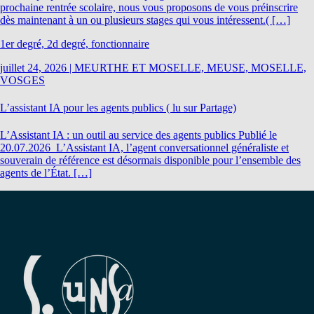
prochaine rentrée scolaire, nous vous proposons de vous préinscrire
dès maintenant à un ou plusieurs stages qui vous intéressent.( […]
1er degré, 2d degré, fonctionnaire
juillet 24, 2026
|
MEURTHE ET MOSELLE, MEUSE, MOSELLE,
VOSGES
L’assistant IA pour les agents publics ( lu sur Partage)
L’Assistant IA : un outil au service des agents publics Publié le
20.07.2026 L’Assistant IA, l’agent conversationnel généraliste et
souverain de référence est désormais disponible pour l’ensemble des
agents de l’État. […]