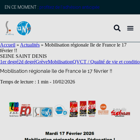
contenu
principal
EN CE MOMENT :
profitez de l’adhésion anticipée
Accueil
»
Actualités
»
Mobilisation régionale Ile de France le 17
février !!
SEINE SAINT DENIS
1er degré
2d degré
Grève
Mobilisation
QVCT / Qualité de vie et condition
Mobilisation régionale Ile de France le 17 février !!
Temps de lecture : 1 min -
10/02/2026