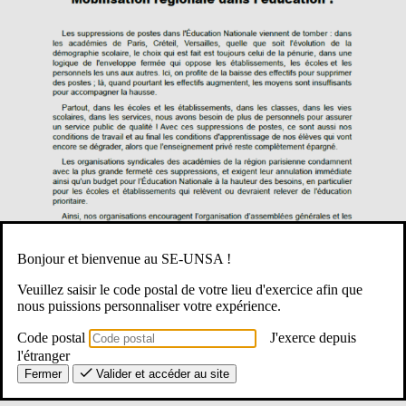
Bonjour et bienvenue au SE-UNSA !
Veuillez saisir le code postal de votre lieu d'exercice afin que
nous puissions personnaliser votre expérience.
Code postal
J'exerce depuis
Pour les personnels du 1er degré, l’intention de grève doit être
l'étranger
transmise à l’IEN avant le
samedi 14 février.
Fermer
Valider et accéder au site
Vous trouverez un modèle d’intention de grève ci-dessous