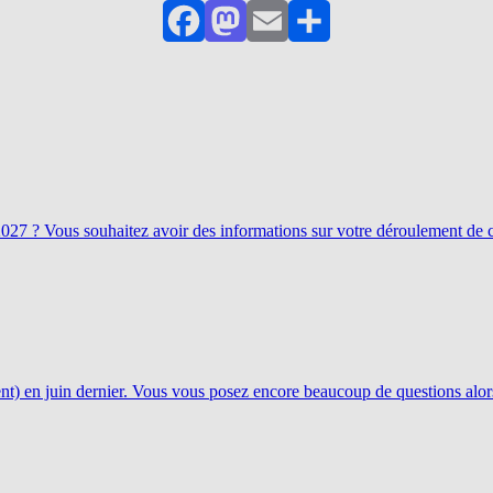
Facebook
Mastodon
Email
Partager
027 ? Vous souhaitez avoir des informations sur votre déroulement de ca
) en juin dernier. Vous vous posez encore beaucoup de questions alor