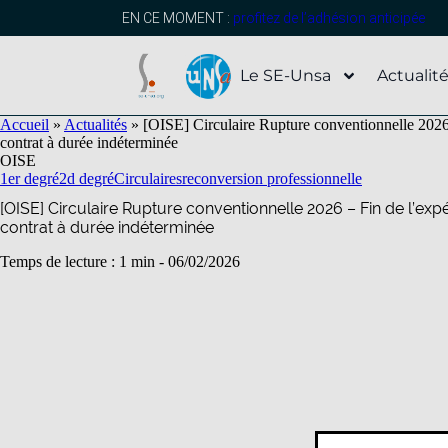
contenu
principal
EN CE MOMENT :
profitez de l’adhésion anticipée
Le SE-Unsa
Actualit
Accueil
»
Actualités
»
[OISE] Circulaire Rupture conventionnelle 2026 – 
contrat à durée indéterminée
OISE
1er degré
2d degré
Circulaires
reconversion professionnelle
[OISE] Circulaire Rupture conventionnelle 2026 – Fin de l’expé
contrat à durée indéterminée
Temps de lecture : 1 min -
06/02/2026