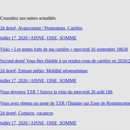
Consultez nos autres actualités
2d degré, Avancement / Promotions, Carrière
juillet 17, 2026
|
AISNE, OISE, SOMME
Visio « Les temps forts de ma carrière » mercredi 16 septembre 18h30
Second degré Vous êtes éligible à un rendez-vous de carrière en 2026/2
2d degré, Entrant métier, Mobilité géographique
juillet 17, 2026
|
AISNE, OISE, SOMME
Vous devenez TZR ? Suivez la visio du mercredi 26 août 18h
Vous avez obtenu un poste de TZR (Titulaire sur Zone de Remplacement
2d degré, Contacts, vacances
juillet 17, 2026
|
AISNE, OISE, SOMME