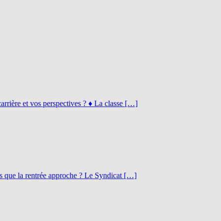
rrière et vos perspectives ? ♦ La classe […]
s que la rentrée approche ? Le Syndicat […]