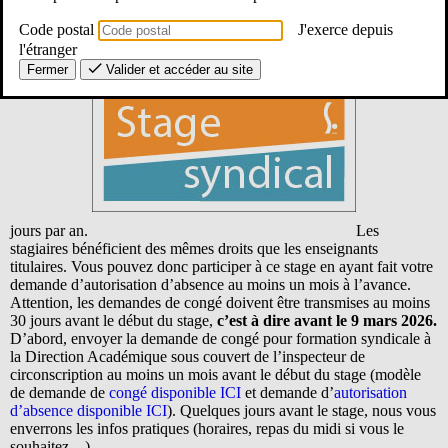
journée :
des ressources numériques pour la classe, l’utilisation
d’intranet, l’intelligence artificielle, des ressources pour les élèves à
Code postal
J'exerce depuis
besoins éducatifs particuliers…
La formation syndicale est un droit.
l'étranger
Chaque fonctionnaire stagiaire ou titulaire peut demander un congé
Fermer
Valider et accéder au site
pour suivre des actions de formation syndicale dans la limite de 12
jours par an.
Les
stagiaires bénéficient des mêmes droits que les enseignants
titulaires. Vous pouvez donc participer à ce stage en ayant fait votre
demande d’autorisation d’absence au moins un mois à l’avance.
Attention, les demandes de congé doivent être transmises au moins
30 jours avant le début du stage,
c’est à dire avant le 9 mars 2026.
D’abord, envoyer la demande de congé pour formation syndicale à
la Direction Académique sous couvert de l’inspecteur de
circonscription au moins un mois avant le début du stage (modèle
de demande de
congé disponible ICI
et demande d’
autorisation
d’absence disponible ICI
). Quelques jours avant le stage, nous vous
enverrons les infos pratiques (horaires, repas du midi si vous le
souhaitez…)