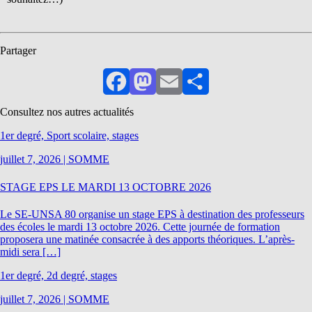
Partager
Facebook
Mastodon
Email
Partager
Consultez nos autres actualités
1er degré, Sport scolaire, stages
juillet 7, 2026
|
SOMME
STAGE EPS LE MARDI 13 OCTOBRE 2026
Le SE-UNSA 80 organise un stage EPS à destination des professeurs
des écoles le mardi 13 octobre 2026. Cette journée de formation
proposera une matinée consacrée à des apports théoriques. L’après-
midi sera […]
1er degré, 2d degré, stages
juillet 7, 2026
|
SOMME