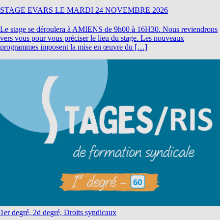
STAGE EVARS LE MARDI 24 NOVEMBRE 2026
Le stage se déroulera à AMIENS de 9h00 à 16H30. Nous reviendrons
vers vous pour vous préciser le lieu du stage. Les nouveaux
programmes imposent la mise en œuvre du […]
1er degré, 2d degré, Droits syndicaux