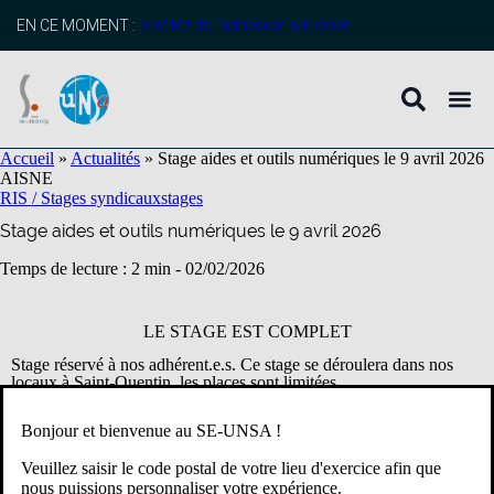
contenu
principal
EN CE MOMENT :
profitez de l’adhésion anticipée
Accueil
»
Actualités
»
Stage aides et outils numériques le 9 avril 2026
AISNE
RIS / Stages syndicaux
stages
Stage aides et outils numériques le 9 avril 2026
Temps de lecture : 2 min -
02/02/2026
LE STAGE EST COMPLET
Stage réservé à nos adhérent.e.s. Ce stage se déroulera dans nos
locaux à Saint-Quentin, les places sont limitées.
Bonjour et bienvenue au SE-UNSA !
Le SE-Unsa de l’Aisne organise un stage « aides et outils
numériques » pour les stagiaires et titulaires du 1er degré. Ce stage
Veuillez saisir le code postal de votre lieu d'exercice afin que
aura lieu le jeudi 9 avril à Saint-Quentin.
Au programme de la
nous puissions personnaliser votre expérience.