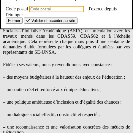
Code postal
J'exerce depuis
l'étranger
Présent et actif au sein de la Commission Académique d’Action
Sociale (CAAS), le SE-Unsa y porte une parole politique claire et
Fermer
Valider et accéder au site
exigeante. À ce titre, nous intervenons pour faire évoluer les Aides
Sociales d’Initiative Académique (ASIA), en articulation avec les
travaux menés dans les CDAS59, CDAS62 et à l’échelle
académique. Cela représente chaque mois plus d’une centaine de
demandes d’aide formulées par les collègues et étudiées par vos
représentants du SE-UNSA.
Fidèle à ses valeurs, nous y revendiquons avec constance :
– des moyens budgétaires à la hauteur des enjeux de l’éducation ;
– un soutien réel et renforcé aux équipes éducatives ;
– une politique ambitieuse d’inclusion et d’égalité des chances ;
– un dialogue social effectif, constructif et respecté ;
– une reconnaissance et une valorisation concrètes des métiers de
l’éducation.