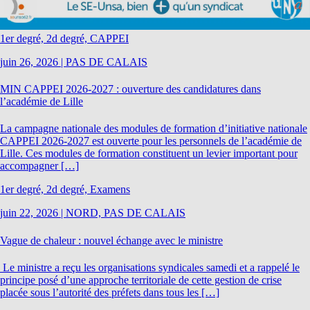
1er degré, 2d degré, CAPPEI
juin 26, 2026
|
PAS DE CALAIS
MIN CAPPEI 2026-2027 : ouverture des candidatures dans
l’académie de Lille
La campagne nationale des modules de formation d’initiative nationale
CAPPEI 2026-2027 est ouverte pour les personnels de l’académie de
Lille. Ces modules de formation constituent un levier important pour
accompagner […]
1er degré, 2d degré, Examens
juin 22, 2026
|
NORD, PAS DE CALAIS
Vague de chaleur : nouvel échange avec le ministre
Le ministre a reçu les organisations syndicales samedi et a rappelé le
principe posé d’une approche territoriale de cette gestion de crise
placée sous l’autorité des préfets dans tous les […]