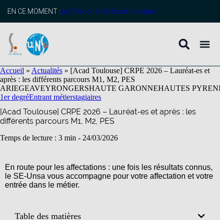
contenu
principal
EN CE MOMENT :
profitez de l’adhésion anticipée
Accueil
»
Actualités
»
[Acad Toulouse] CRPE 2026 – Lauréat-es et
après : les différents parcours M1, M2, PES
ARIEGE
AVEYRON
GERS
HAUTE GARONNE
HAUTES PYREN
1er degré
Entrant métier
stagiaires
[Acad Toulouse] CRPE 2026 – Lauréat-es et après : les
différents parcours M1, M2, PES
Temps de lecture : 3 min -
24/03/2026
En route pour les affectations : une fois les résultats connus,
le SE-Unsa vous accompagne pour votre affectation et votre
entrée dans le métier.
Table des matières