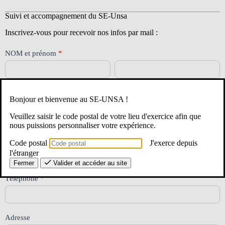
Suivi et accompagnement du SE-Unsa
Inscrivez-vous pour recevoir nos infos par mail :
Lauréat-
NOM et prénom
*
es
Nom
Prénom
CRPE
2026
Nom
Prénom
Bonjour et bienvenue au SE-UNSA !
Date de naissance
*
Veuillez saisir le code postal de votre lieu d'exercice afin que
nous puissions personnaliser votre expérience.
E-mail
*
Code postal
J'exerce depuis
l'étranger
Fermer
Valider et accéder au site
Téléphone
*
Adresse