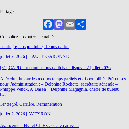
Partager
Facebook
Mastodon
Email
Partager
Consultez nos autres actualités
1er degré, Disponibilité, Temps partiel
juillet 2, 2026
|
HAUTE GARONNE
[31] CAPD – recours temps partiels et dispos – 2 juillet 2026
A l’ordre du jour les recours temps partiels et disponibilités Présent-es
pour l’administration : – Delphine Rochette, secrétaire générale –
Philippe Venck, A-Dasen – Delphine Magagnin, cheffe de bureau –
[…]
1er degré, Carrière, Rémunération
juillet 2, 2026
|
AVEYRON
Avancement HC et Cl. Ex : cela va arriver !