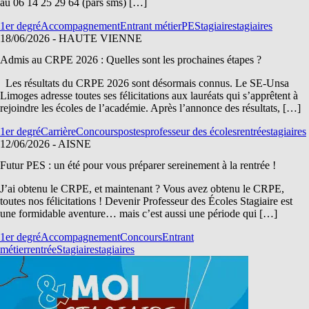
au 06 14 25 29 64 (pars sms) […]
1er degré
Accompagnement
Entrant métier
PE
Stagiaire
stagiaires
18/06/2026
- HAUTE VIENNE
Admis au CRPE 2026 : Quelles sont les prochaines étapes ?
Les résultats du CRPE 2026 sont désormais connus. Le SE-Unsa
Limoges adresse toutes ses félicitations aux lauréats qui s’apprêtent à
rejoindre les écoles de l’académie. Après l’annonce des résultats, […]
1er degré
Carrière
Concours
postes
professeur des écoles
rentrée
stagiaires
12/06/2026
- AISNE
Futur PES : un été pour vous préparer sereinement à la rentrée !
J’ai obtenu le CRPE, et maintenant ? Vous avez obtenu le CRPE,
toutes nos félicitations ! Devenir Professeur des Écoles Stagiaire est
une formidable aventure… mais c’est aussi une période qui […]
1er degré
Accompagnement
Concours
Entrant
métier
rentrée
Stagiaire
stagiaires