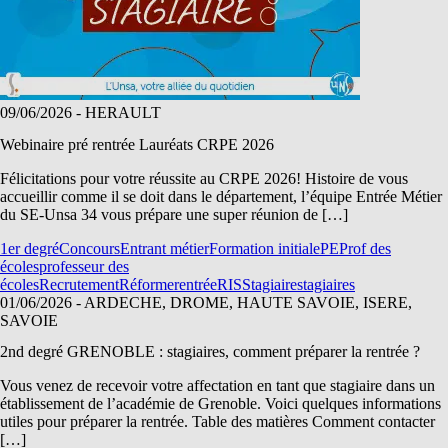
09/06/2026
- HERAULT
Webinaire pré rentrée Lauréats CRPE 2026
Félicitations pour votre réussite au CRPE 2026! Histoire de vous
accueillir comme il se doit dans le département, l’équipe Entrée Métier
du SE-Unsa 34 vous prépare une super réunion de […]
1er degré
Concours
Entrant métier
Formation initiale
PE
Prof des
écoles
professeur des
écoles
Recrutement
Réforme
rentrée
RIS
Stagiaire
stagiaires
01/06/2026
- ARDECHE, DROME, HAUTE SAVOIE, ISERE,
SAVOIE
2nd degré GRENOBLE : stagiaires, comment préparer la rentrée ?
Vous venez de recevoir votre affectation en tant que stagiaire dans un
établissement de l’académie de Grenoble. Voici quelques informations
utiles pour préparer la rentrée. Table des matières Comment contacter
[…]