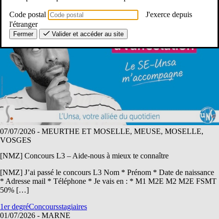
2d degré
stagiaires
Visios
Code postal
J'exerce depuis
l'étranger
Fermer
Valider et accéder au site
07/07/2026
- MEURTHE ET MOSELLE, MEUSE, MOSELLE,
VOSGES
[NMZ] Concours L3 – Aide-nous à mieux te connaître
[NMZ] J’ai passé le concours L3 Nom * Prénom * Date de naissance
* Adresse mail * Téléphone * Je vais en : * M1 M2E M2 M2E FSMT
50% […]
1er degré
Concours
stagiaires
01/07/2026
- MARNE