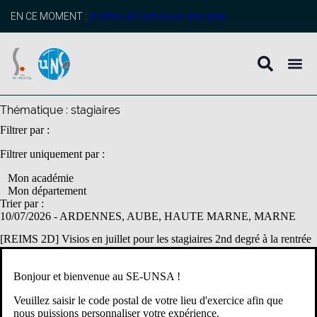
contenu
principal
EN CE MOMENT :
profitez de l’adhésion anticipée
Thématique :
stagiaires
Filtrer par :
Filtrer uniquement par :
Mon académie
Mon département
Trier par :
10/07/2026
- ARDENNES, AUBE, HAUTE MARNE, MARNE
[REIMS 2D] Visios en juillet pour les stagiaires 2nd degré à la rentrée
2026
Félicitations ! Vous êtes nommé·es dans l’académie de Reims en tant
Bonjour et bienvenue au SE-UNSA !
que stagiaire? Nous organisons des visios d’informations et d’échange
Veuillez saisir le code postal de votre lieu d'exercice afin que
de façon à vous apporter des conseils grâce à notre […]
nous puissions personnaliser votre expérience.