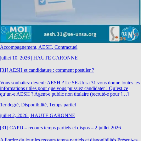
Accompagnement, AESH, Contractuel
juillet 10, 2026
|
HAUTE GARONNE
[31] AESH et candidature : comment postuler ?
Vous souhaitez devenir AESH ? Le SE-Unsa 31 vous donne toutes les
informations utiles pour que vous puissiez candidater ! Qu’est-ce
qu’un-e AESH ? Agent-e public non titulaire (recruté-e pour […]
1er degré, Disponibilité, Temps partiel
juillet 2, 2026
|
HAUTE GARONNE
[31] CAPD – recours temps partiels et dispos – 2 juillet 2026
A l’ordre du jour les recours temps partiels et disponibilités Présent-es