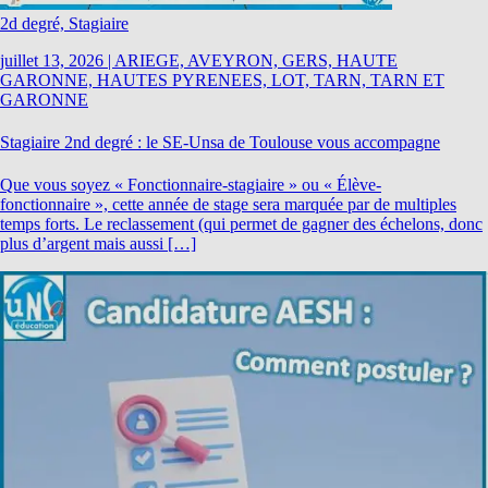
2d degré, Stagiaire
juillet 13, 2026
|
ARIEGE, AVEYRON, GERS, HAUTE
GARONNE, HAUTES PYRENEES, LOT, TARN, TARN ET
GARONNE
Stagiaire 2nd degré : le SE-Unsa de Toulouse vous accompagne
Que vous soyez « Fonctionnaire-stagiaire » ou « Élève-
fonctionnaire », cette année de stage sera marquée par de multiples
temps forts. Le reclassement (qui permet de gagner des échelons, donc
plus d’argent mais aussi […]