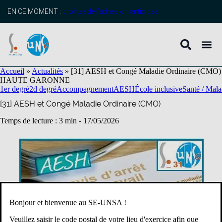
contenu
principal
EN CE MOMENT :
profitez de l’adhésion anticipée
Accueil
»
Actualités
»
[31] AESH et Congé Maladie Ordinaire (CMO)
HAUTE GARONNE
1er degré
2d degré
Accompagnement
AESH
École inclusive
Santé / Mala
[31] AESH et Congé Maladie Ordinaire (CMO)
Temps de lecture : 3 min -
17/05/2026
Bonjour et bienvenue au SE-UNSA !
Veuillez saisir le code postal de votre lieu d'exercice afin que