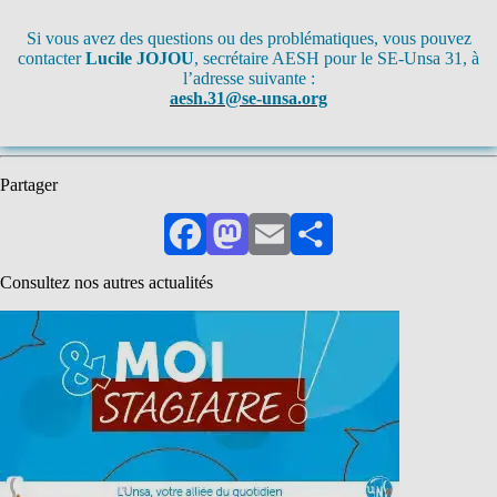
Si vous avez des questions ou des problématiques, vous pouvez
contacter
Lucile JOJOU
, secrétaire AESH pour le SE-Unsa 31, à
l’adresse suivante :
aesh.31@se-unsa.org
Partager
Facebook
Mastodon
Email
Partager
Consultez nos autres actualités