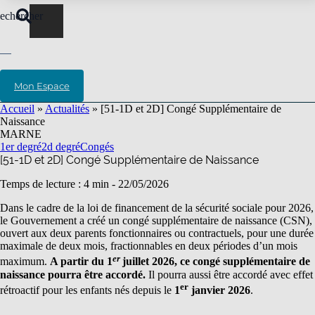
echercher
Mon Espace
Accueil
»
Actualités
»
[51-1D et 2D] Congé Supplémentaire de
Naissance
MARNE
1er degré
2d degré
Congés
[51-1D et 2D] Congé Supplémentaire de Naissance
Temps de lecture : 4 min -
22/05/2026
Dans le cadre de la loi de financement de la sécurité sociale pour 2026,
le Gouvernement a créé un congé supplémentaire de naissance (CSN),
ouvert aux deux parents fonctionnaires ou contractuels, pour une durée
maximale de deux mois, fractionnables en deux périodes d’un mois
er
maximum.
A partir du 1
juillet 2026, ce congé supplémentaire de
naissance pourra être accordé.
Il pourra aussi être accordé avec effet
er
rétroactif pour les enfants nés depuis le
1
janvier 2026
.