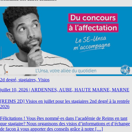
2d degré, stagiaires, Visios
juillet 10, 2026
|
ARDENNES, AUBE, HAUTE MARNE, MARNE
[REIMS 2D] Visios en juillet pour les stagiaires 2nd degré à la rentrée
2026
Félicitations ! Vous êtes nommé·es dans l’académie de Reims en tant
que stagiaire? Nous organisons des visios d’informations et d’échange
de façon à vous apporter des conseils grâce à notre […]