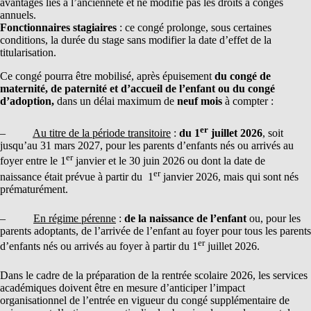
avantages liés à l’ancienneté et ne modifie pas les droits à congés
annuels.
Fonctionnaires stagiaires
: ce congé prolonge, sous certaines
conditions, la durée du stage sans modifier la date d’effet de la
titularisation.
Ce congé pourra être mobilisé, après épuisement
du congé de
maternité, de paternité et d’accueil de l’enfant ou du congé
d’adoption,
dans un délai maximum de
neuf mois
à compter :
er
–
Au titre de la période transitoire
:
du 1
juillet 2026
, soit
jusqu’au 31 mars 2027, pour les parents d’enfants nés ou arrivés au
er
foyer entre le 1
janvier et le 30 juin 2026 ou dont la date de
er
naissance était prévue à partir du 1
janvier 2026, mais qui sont nés
prématurément.
–
En régime pérenne
:
de la naissance de l’enfant
ou, pour les
parents adoptants, de l’arrivée de l’enfant au foyer pour tous les parents
er
d’enfants nés ou arrivés au foyer à partir du 1
juillet 2026.
Dans le cadre de la préparation de la rentrée scolaire 2026, les services
académiques doivent être en mesure d’anticiper l’impact
organisationnel de l’entrée en vigueur du congé supplémentaire de