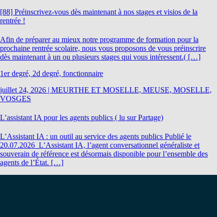
[88] Préinscrivez-vous dès maintenant à nos stages et visios de la
rentrée !
Afin de préparer au mieux notre programme de formation pour la
prochaine rentrée scolaire, nous vous proposons de vous préinscrire
dès maintenant à un ou plusieurs stages qui vous intéressent.( […]
1er degré, 2d degré, fonctionnaire
juillet 24, 2026
|
MEURTHE ET MOSELLE, MEUSE, MOSELLE,
VOSGES
L’assistant IA pour les agents publics ( lu sur Partage)
L’Assistant IA : un outil au service des agents publics Publié le
20.07.2026 L’Assistant IA, l’agent conversationnel généraliste et
souverain de référence est désormais disponible pour l’ensemble des
agents de l’État. […]