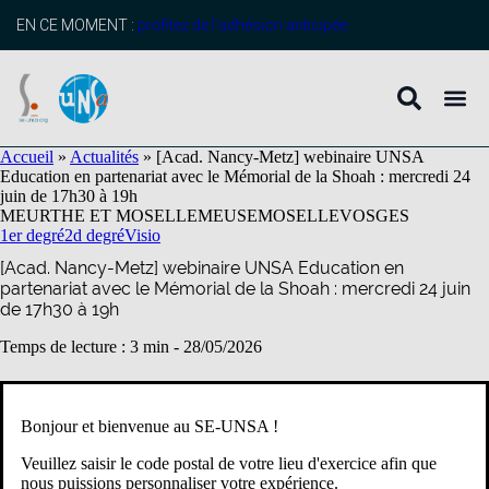
contenu
principal
EN CE MOMENT :
profitez de l’adhésion anticipée
Accueil
»
Actualités
»
[Acad. Nancy-Metz] webinaire UNSA
Education en partenariat avec le Mémorial de la Shoah : mercredi 24
juin de 17h30 à 19h
MEURTHE ET MOSELLE
MEUSE
MOSELLE
VOSGES
1er degré
2d degré
Visio
[Acad. Nancy-Metz] webinaire UNSA Education en
partenariat avec le Mémorial de la Shoah : mercredi 24 juin
de 17h30 à 19h
Temps de lecture : 3 min -
28/05/2026
Bonjour et bienvenue au SE-UNSA !
Veuillez saisir le code postal de votre lieu d'exercice afin que
nous puissions personnaliser votre expérience.