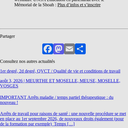
Mémorial de la Shoah :
Plus d’infos et s’inscrire
Partager
Facebook
Mastodon
Email
Partager
Consultez nos autres actualités
1er degré, 2d degré, QVCT / Qualité de vie et conditions de travail
août 3, 2026
|
MEURTHE ET MOSELLE, MEUSE, MOSELLE,
VOSGES
IMPORTANT Arrêts maladie / temps partiel thérapeutique : du
nouveau !
Arrêts de travail pour raisons de santé : une nouvelle procédure se met
en place au 1er septembre 2026, de nouveaux droits également (pour
de la formation par exemple) Temps […]