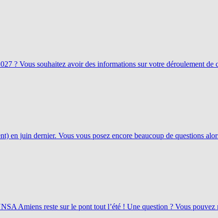
027 ? Vous souhaitez avoir des informations sur votre déroulement de ca
) en juin dernier. Vous vous posez encore beaucoup de questions alor
NSA Amiens reste sur le pont tout l’été ! Une question ? Vous pouvez