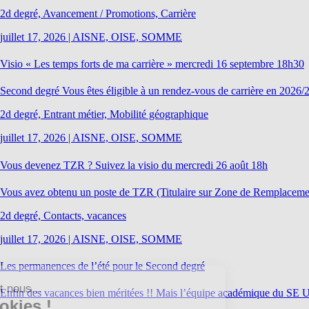
2d degré, Avancement / Promotions, Carrière
juillet 17, 2026
|
AISNE, OISE, SOMME
Visio « Les temps forts de ma carrière » mercredi 16 septembre 18h30
Second degré Vous êtes éligible à un rendez-vous de carrière en 2026/2
2d degré, Entrant métier, Mobilité géographique
juillet 17, 2026
|
AISNE, OISE, SOMME
Vous devenez TZR ? Suivez la visio du mercredi 26 août 18h
Vous avez obtenu un poste de TZR (Titulaire sur Zone de Remplacement
2d degré, Contacts, vacances
juillet 17, 2026
|
AISNE, OISE, SOMME
Les permanences de l’été pour le Second degré
Enfin des vacances bien méritées !! Mais l’équipe académique du SE U