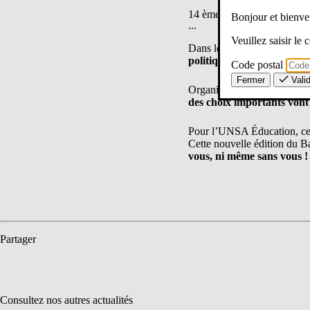
14 ème édition du baromètre
Bonjour et bien
...
Veuillez saisir le
Dans les mois à venir, le sy
politiques avec l’élection 
Code postal
Fermer
Vali
Organisation du système édu
des choix importants vont 
Pour l’UNSA Éducation, ces
Cette nouvelle édition du B
vous, ni même sans vous !
Partager
Consultez nos autres actualités