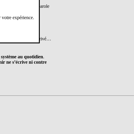
lons vous donner la parole
r votre expérience.
 cœur des débats
ace de l’enseignement privé…
le système au quotidien
.
ir ne s’écrive ni contre