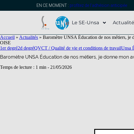
contenu
principal
EN CE MOMENT :
profitez de l’adhésion anticipée
Le SE-Unsa
Actualit
Accueil
»
Actualités
»
Baromètre UNSA Éducation de nos métiers, je d
OISE
1er degré
2d degré
QVCT / Qualité de vie et conditions de travail
Unsa 
Baromètre UNSA Éducation de nos métiers, je donne mon av
Temps de lecture : 1 min -
21/05/2026