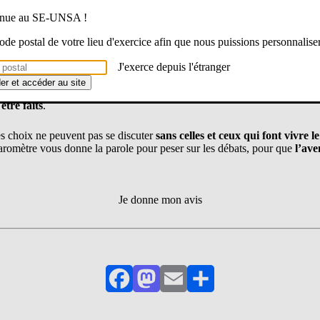
 UNSA de nos métiers : Des choix importants vont être faits, nous vou
venue au SE-UNSA !
 code postal de votre lieu d'exercice afin que nous puissions personnalise
stème éducatif et nos métiers de l’éducation et de la formation seront
au
présidentielle de 2027
.
J'exerce depuis l'étranger
der et accéder au site
catif et de formation, conditions de travail, évolution des métiers, pl
être faits
.
 choix ne peuvent pas se discuter
sans celles et ceux qui font vivre 
aromètre vous donne la parole pour peser sur les débats, pour que
l’aven
Je donne mon avis
Facebook
Mastodon
Email
Partager