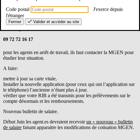
décembre) mais après, il sera plus compliqué de passer du contrat
individuel au contrat collectif (questionnaire de santé,…)
Code postal
J'exerce depuis
Tout se calcule, en fonction de son âge et de son salaire. Il est donc
l'étranger
judicieux de les appeler directement pour avoir la différence de coût
Fermer
Valider et accéder au site
entre le contrat individuel et le contrat collectif qui couvre
davantage.
09 72 72 16 17
pour les agents en arrêt de travail, ils faut contacter la MGEN pour
étudier leur situation.
A faire:
mettre à jour sa carte vitale,
Installer la nouvelle application (pour ceux qui ont l’application sur
le téléphone) l’ancienne n’étant plus à jour.
vérifier que votre RIB a été transmis pour les prélèvements sur le
compte désormais et les remboursements.
Nouveau bulletin de salaire.
Début Juin les agent.es devraient recevoir
un « nouveau » bulletin
de salaire
faisant apparaitre les modifications de cotisation MGEN.