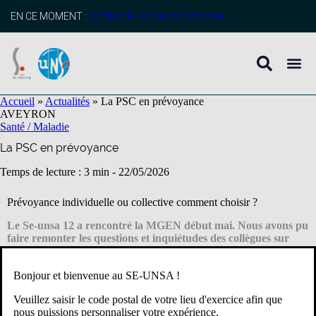
contenu
principal
EN CE MOMENT :
profitez de l’adhésion anticipée
Accueil
»
Actualités
»
La PSC en prévoyance
AVEYRON
Santé / Maladie
La PSC en prévoyance
Temps de lecture : 3 min -
22/05/2026
Prévoyance individuelle ou collective comment choisir ?
Le Se-unsa 12 a rencontré la MGEN début mai. Nous avons pu
faire remonter les questions et inquiétudes des collègues sur
tous les changements intervenus cette année. Retrouvez notre
compte -rendu complet ci-dessous.
Bonjour et bienvenue au SE-UNSA !
Veuillez saisir le code postal de votre lieu d'exercice afin que
Pas d’urgence : le contrat précédent couvre encore (jusqu’au 1er
nous puissions personnaliser votre expérience.