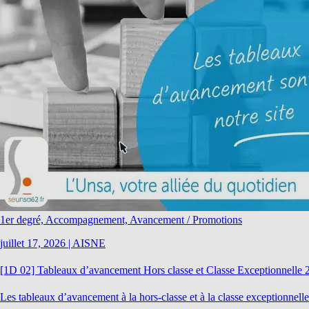
1er degré, Accompagnement, Avancement / Promotions
juillet 17, 2026
|
AISNE
[1D 02] Tableaux d’avancement Hors classe et Classe Exceptionnelle 
Les tableaux d’avancement à la hors-classe et à la classe exceptionnelle