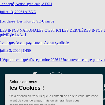
1er degré, Action syndicale, AESH
juillet 13, 2026
|
AISNE
[1er degré] Les infos du SE-Unsa 02
LES INFOS NATIONALES C’EST ICI LES DERNIÈRES INFOS DU DÉPART
privilégie les […]
1er degré, Accompagnement, Action syndicale
juillet 3, 2026
|
OISE
L’équipe 1er degré dès septembre 2026 ! Une nouvelle équipe pour vo
Nous conna
Qui sommes-no
Nos sections lo
Bien plus qu'un