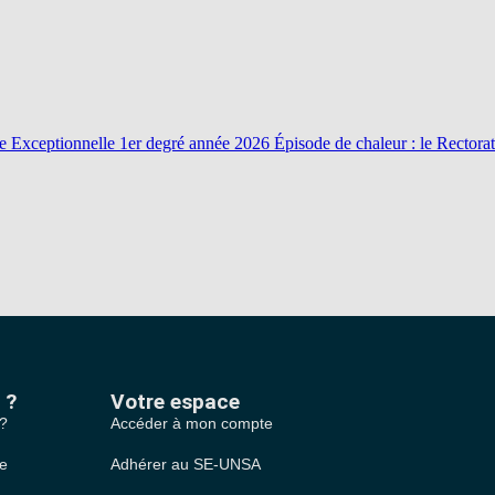
onnelle 1er degré année 2026 Épisode de chaleur : le Rectorat
 ?
Votre espace
 ?
Accéder à mon compte
le
Adhérer au SE-UNSA