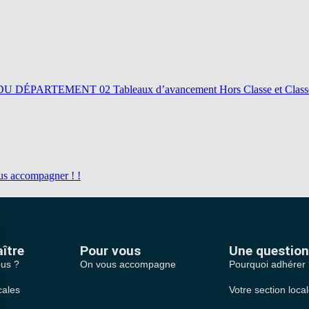
EMENT 02 Tableaux d’avancement Hors Classe et Classe Excepti
us accompagner ! !
ître
Pour vous
Une question
us ?
On vous accompagne
Pourquoi adhérer
cales
Votre section loca