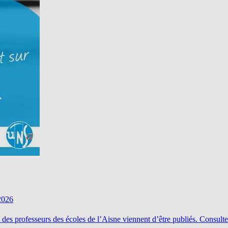
2026
 des professeurs des écoles de l’Aisne viennent d’être publiés. Consulte