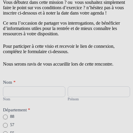
Vous débutez dans cette mission ? ou vous souhaitez simplement
faire le point sur vos conditions d’exercice ? n’hésitez pas à vous
inscrire ci-dessous et à noter la date dans votre agenda !
Ce sera l’occasion de partager vos interrogations, de bénéficier
d’informations utiles pour la rentrée et de mieux connaître les
ressources à votre disposition.
Pour participer à cette visio et recevoir le lien de connexion,
complétez le formulaire ci-dessous.
Nous serons ravis de vous accueillir lors de cette rencontre.
[NMZ]20260625-
Nom
*
inscriptions-
Nom
Prénom
visio-
ecole-
Nom
Prénom
inclusive
Département
*
88
57