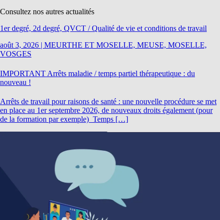
Consultez nos autres actualités
1er degré, 2d degré, QVCT / Qualité de vie et conditions de travail
août 3, 2026
|
MEURTHE ET MOSELLE, MEUSE, MOSELLE,
VOSGES
IMPORTANT Arrêts maladie / temps partiel thérapeutique : du
nouveau !
Arrêts de travail pour raisons de santé : une nouvelle procédure se met
en place au 1er septembre 2026, de nouveaux droits également (pour
de la formation par exemple) Temps […]