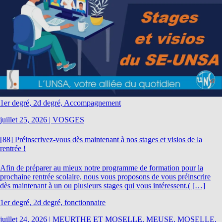
1er degré, 2d degré, Accompagnement
juillet 25, 2026
|
VOSGES
[88] Préinscrivez-vous dès maintenant à nos stages et visios de la
rentrée !
Afin de préparer au mieux notre programme de formation pour la
prochaine rentrée scolaire, nous vous proposons de vous préinscrire
dès maintenant à un ou plusieurs stages qui vous intéressent.( […]
1er degré, 2d degré, fonctionnaire
juillet 24, 2026
|
MEURTHE ET MOSELLE, MEUSE, MOSELLE,