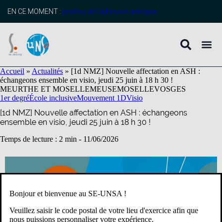
contenu
principal
EN CE MOMENT :
profitez de l’adhésion anticipée
Accueil
»
Actualités
»
[1d NMZ] Nouvelle affectation en ASH :
échangeons ensemble en visio, jeudi 25 juin à 18 h 30 !
MEURTHE ET MOSELLE
MEUSE
MOSELLE
VOSGES
1er degré
École inclusive
Mouvement 1D
Visio
[1d NMZ] Nouvelle affectation en ASH : échangeons
ensemble en visio, jeudi 25 juin à 18 h 30 !
Temps de lecture : 2 min -
11/06/2026
Bonjour et bienvenue au SE-UNSA !
Veuillez saisir le code postal de votre lieu d'exercice afin que
nous puissions personnaliser votre expérience.