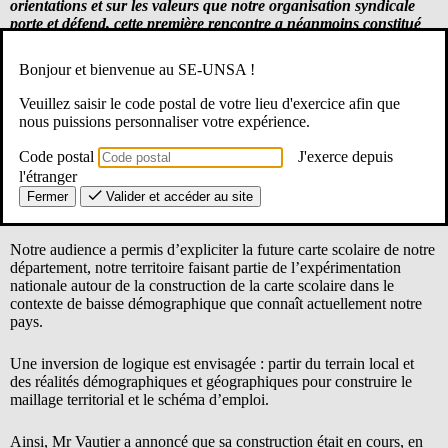
orientations et sur les valeurs que notre organisation syndicale
porte et défend, cette première rencontre a néanmoins constitué
une étape importante pour instaurer des relations de travail
franches et sereines.
Bonjour et bienvenue au SE-UNSA !
Après nous être présentés (qui nous sommes, nos représentants
Veuillez saisir le code postal de votre lieu d'exercice afin que
du personnel, les valeurs que l’on défend), nous avons pu
nous puissions personnaliser votre expérience.
échanger sur différentes thématiques liées à notre département
que nous vous résumons ci-dessous :
Code postal
J'exerce depuis
l'étranger
Fermer
Valider et accéder au site
Carte scolaire : nouvelle méthodologie sous forme
d’expérimentation
Notre audience a permis d’expliciter la future carte scolaire de notre
département, notre territoire faisant partie de l’expérimentation
nationale autour de la construction de la carte scolaire dans le
contexte de baisse démographique que connaît actuellement notre
pays.
Une inversion de logique est envisagée : partir du terrain local et
des réalités démographiques et géographiques pour construire le
maillage territorial et le schéma d’emploi.
Ainsi, Mr Vautier a annoncé que sa construction était en cours, en