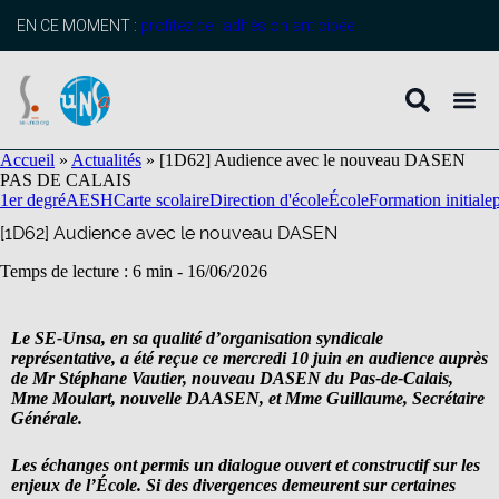
contenu
principal
EN CE MOMENT :
profitez de l’adhésion anticipée
Accueil
»
Actualités
»
[1D62] Audience avec le nouveau DASEN
PAS DE CALAIS
1er degré
AESH
Carte scolaire
Direction d'école
École
Formation initiale
[1D62] Audience avec le nouveau DASEN
Temps de lecture : 6 min -
16/06/2026
Le SE-Unsa, en sa qualité d’organisation syndicale
représentative, a été reçue ce mercredi 10 juin en audience auprès
de Mr Stéphane Vautier, nouveau DASEN du Pas-de-Calais,
Mme Moulart, nouvelle DAASEN, et Mme Guillaume, Secrétaire
Générale.
Les échanges ont permis un dialogue ouvert et constructif sur les
enjeux de l’École. Si des divergences demeurent sur certaines