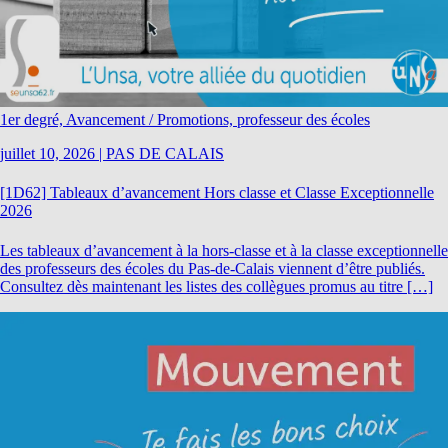
1er degré, Avancement / Promotions, professeur des écoles
juillet 10, 2026
|
PAS DE CALAIS
[1D62] Tableaux d’avancement Hors classe et Classe Exceptionnelle
2026
Les tableaux d’avancement à la hors-classe et à la classe exceptionnelle
des professeurs des écoles du Pas-de-Calais viennent d’être publiés.
Consultez dès maintenant les listes des collègues promus au titre […]