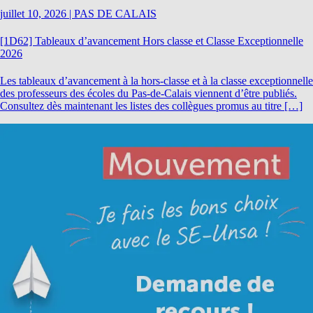
juillet 10, 2026
|
PAS DE CALAIS
[1D62] Tableaux d’avancement Hors classe et Classe Exceptionnelle
2026
Les tableaux d’avancement à la hors-classe et à la classe exceptionnelle
des professeurs des écoles du Pas-de-Calais viennent d’être publiés.
Consultez dès maintenant les listes des collègues promus au titre […]