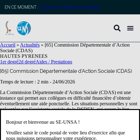
contenu
principal
EN CE MOMENT :
profitez de l’adhésion anticipée
Accueil
»
Actualités
»
[65] Commission Départementale d’Action
Sociale (CDAS)
HAUTES PYRENEES
1er degré
2d degré
Aides / Prestations
[65] Commission Départementale d’Action Sociale (CDAS)
Temps de lecture : 2 min -
24/06/2026
La Commission Départementale d’Action Sociale (CDAS) est une
instance qui permet aux collègues en difficulté financière d’obtenir
éventuellement une aide ponctuelle. Les situations personnelles y sont
présentées par l’assistante sociale de la DSDEN, qui assure le lien
essentiel entre les personnels concernés et la commission.
Bonjour et bienvenue au SE-UNSA !
L’analyse des dossiers met en lumière des situations personnelles et
Veuillez saisir le code postal de votre lieu d'exercice afin que
financières souvent dramatiques, qui touchent aujourd’hui une majorité
nous puissions personnaliser votre expérience.
des Accompagnants des Élèves en Situation de Handicap (AESH).