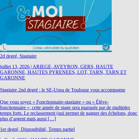
2d degré, Stagiaire
juillet 13, 2026
|
ARIEGE, AVEYRON, GERS, HAUTE
GARONNE, HAUTES PYRENEES, LOT, TARN, TARN ET
GARONNE
Stagiaire 2nd degré : le SE-Unsa de Toulouse vous accompagne
Que vous soyez « Fonctionnaire-stagiaire » ou « Élève-
fonctionnaire », cette année de stage sera marquée par de multiples
temps forts. Le reclassement (qui permet de gagner des échelons, donc
plus d’argent mais aussi […]
1er degré, Disponibilité, Temps partiel