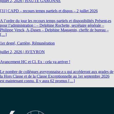
juillet 2, 2026
|
HAUTE GARONNE
[31] CAPD – recours temps partiels et dispos – 2 juillet 2026
A l’ordre du jour les recours temps partiels et disponibilités Présent-es
pour l’administration : – Delphine Rochette, secrétaire générale –
Philippe Venck, A-Dasen – Delphine Magagnin, cheffe de bureau –
[…]
1er degré, Carrière, Rémunération
juillet 2, 2026
|
AVEYRON
Avancement HC et Cl. Ex : cela va arriver !
Le nombre de collègues aveyronnaise.e.s qui accéderont aux grades de
la Hors Classe et de la Classe Exceptionnelle au 1er septembre 2026
est maintenant connu. Il y aura 62 promus […]