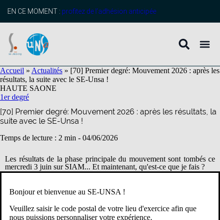
contenu
principal
EN CE MOMENT :
profitez de l’adhésion anticipée
Accueil
»
Actualités
»
[70] Premier degré: Mouvement 2026 : après les
résultats, la suite avec le SE-Unsa !
HAUTE SAONE
1er degré
[70] Premier degré: Mouvement 2026 : après les résultats, la
suite avec le SE-Unsa !
Temps de lecture : 2 min -
04/06/2026
Les résultats de la phase principale du mouvement sont tombés ce
mercredi 3 juin sur SIAM... Et maintenant, qu'est-ce que je fais ?
Bonjour et bienvenue au SE-UNSA !
J’ai obtenu un poste et tout va bien !
Veuillez saisir le code postal de votre lieu d'exercice afin que
nous puissions personnaliser votre expérience.