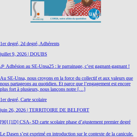
1er degré, 2d degré, Adhérents
juillet 9, 2026
|
DOUBS
🎉 Adhésion au SE-Unsa25 : le parrainage, c’est gagnant-gagnant !
Au SE-Unsa, nous croyons en la force du collectif et aux valeurs que
nous partageons au quotidien. Et parce que l’engagement est encore
plus fort à plusieurs, nous lançons notre […]
1er degré, Carte scolaire
juin 26, 2026
|
TERRITOIRE DE BELFORT
[90] [1D] CSA- SD carte scolaire phase d’ajustement premier degré
Le Dasen s’est exprimé en introduction sur le contexte de la canicule.