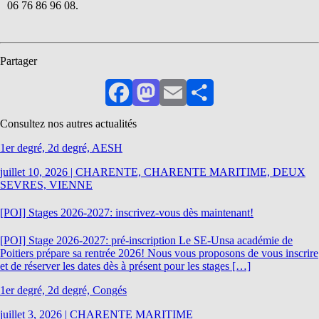
06 76 86 96 08.
Partager
Facebook
Mastodon
Email
Partager
Consultez nos autres actualités
1er degré, 2d degré, AESH
juillet 10, 2026
|
CHARENTE, CHARENTE MARITIME, DEUX
SEVRES, VIENNE
[POI] Stages 2026-2027: inscrivez-vous dès maintenant!
[POI] Stage 2026-2027: pré-inscription Le SE-Unsa académie de
Poitiers prépare sa rentrée 2026! Nous vous proposons de vous inscrire
et de réserver les dates dès à présent pour les stages […]
1er degré, 2d degré, Congés
juillet 3, 2026
|
CHARENTE MARITIME