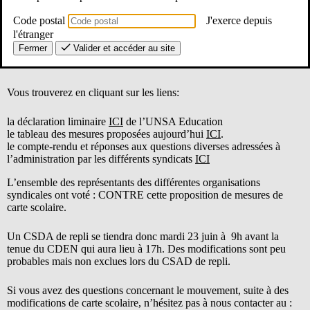
Code postal
J'exerce depuis
l'étranger
Mardi 16 juin, nous avons siégé au CSAD qui avait pour objectif
Fermer
Valider et accéder au site
de déterminer les ajustements de mesures de carte scolaire pour la
rentrée 2026-2027.
Vous trouverez en cliquant sur les liens:
la déclaration liminaire
ICI
de l’UNSA Education
le tableau des mesures proposées aujourd’hui
ICI
.
le compte-rendu et réponses aux questions diverses adressées à
l’administration par les différents syndicats
ICI
L’ensemble des représentants des différentes organisations
syndicales ont voté : CONTRE cette proposition de mesures de
carte scolaire.
Un CSDA de repli se tiendra donc mardi 23 juin à 9h avant la
tenue du CDEN qui aura lieu à 17h. Des modifications sont peu
probables mais non exclues lors du CSAD de repli.
Si vous avez des questions concernant le mouvement, suite à des
modifications de carte scolaire, n’hésitez pas à nous contacter au :