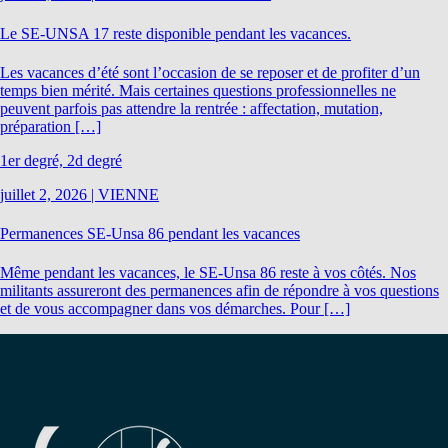
Le SE-UNSA 17 reste disponible pendant les vacances.
Les vacances d’été sont l’occasion de se reposer et de profiter d’un
temps bien mérité. Mais certaines questions professionnelles ne
peuvent parfois pas attendre la rentrée : affectation, mutation,
préparation […]
1er degré, 2d degré
juillet 2, 2026
|
VIENNE
Permanences SE-Unsa 86 pendant les vacances
Même pendant les vacances, le SE-Unsa 86 reste à vos côtés. Nos
militants assureront des permanences afin de répondre à vos questions
et de vous accompagner dans vos démarches. Pour […]