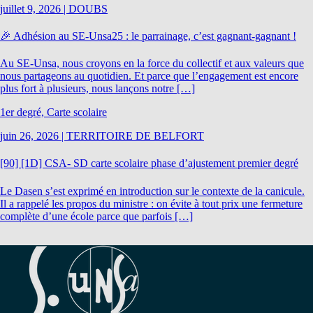
juillet 9, 2026
|
DOUBS
🎉 Adhésion au SE-Unsa25 : le parrainage, c’est gagnant-gagnant !
Au SE-Unsa, nous croyons en la force du collectif et aux valeurs que
nous partageons au quotidien. Et parce que l’engagement est encore
plus fort à plusieurs, nous lançons notre […]
1er degré, Carte scolaire
juin 26, 2026
|
TERRITOIRE DE BELFORT
[90] [1D] CSA- SD carte scolaire phase d’ajustement premier degré
Le Dasen s’est exprimé en introduction sur le contexte de la canicule.
Il a rappelé les propos du ministre : on évite à tout prix une fermeture
complète d’une école parce que parfois […]