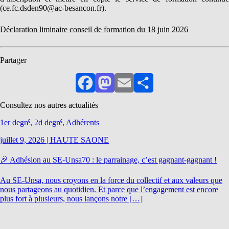
(ce.fc.dsden90@ac-besancon.fr).
Déclaration liminaire conseil de formation du 18 juin 2026
Partager
Facebook
Mastodon
Email
Partager
Consultez nos autres actualités
1er degré, 2d degré, Adhérents
juillet 9, 2026
|
HAUTE SAONE
🎉 Adhésion au SE-Unsa70 : le parrainage, c’est gagnant-gagnant !
Au SE-Unsa, nous croyons en la force du collectif et aux valeurs que
nous partageons au quotidien. Et parce que l’engagement est encore
plus fort à plusieurs, nous lançons notre […]