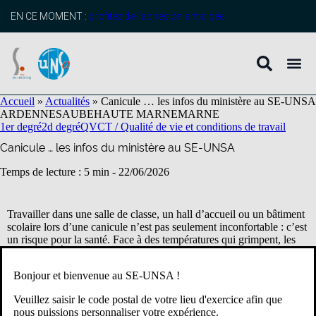
contenu
principal
EN CE MOMENT :
profitez de l’adhésion anticipée
Accueil
»
Actualités
»
Canicule … les infos du ministère au SE-UNSA
ARDENNES
AUBE
HAUTE MARNE
MARNE
1er degré
2d degré
QVCT / Qualité de vie et conditions de travail
Canicule … les infos du ministère au SE-UNSA
Temps de lecture : 5 min -
22/06/2026
Travailler dans une salle de classe, un hall d’accueil ou un bâtiment
scolaire lors d’une canicule n’est pas seulement inconfortable : c’est
un risque pour la santé. Face à des températures qui grimpent, les
agents de l’Éducation nationale se retrouvent souvent en première
ligne, avec des infrastructures parfois inadaptées et une gestion de
Bonjour et bienvenue au SE-UNSA !
crise qui repose trop sur leur capacité à « tenir » malgré les
conditions extrêmes.
Veuillez saisir le code postal de votre lieu d'exercice afin que
nous puissions personnaliser votre expérience.