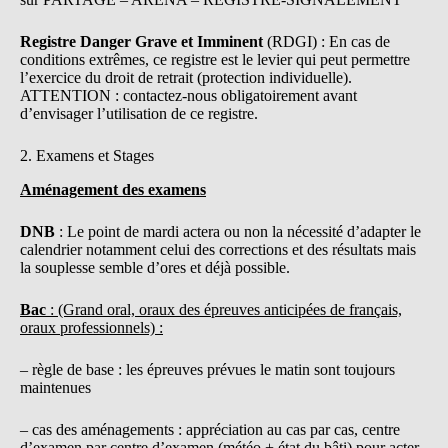
Registre Danger Grave et Imminent
(RDGI) : En cas de
conditions extrêmes, ce registre est le levier qui peut permettre
l’exercice du droit de retrait (protection individuelle).
ATTENTION : contactez-nous obligatoirement avant
d’envisager l’utilisation de ce registre.
2. Examens et Stages
Aménagement des examens
DNB
: Le point de mardi actera ou non la nécessité d’adapter le
calendrier notamment celui des corrections et des résultats mais
la souplesse semble d’ores et déjà possible.
Bac
: (Grand oral, oraux des épreuves anticipées de français,
oraux professionnels) :
– règle de base : les épreuves prévues le matin sont toujours
maintenues
– cas des aménagements : appréciation au cas par cas, centre
d’examen par centre d’examen (météo + état du bâti) pour acter