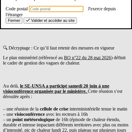
Le SE-UNSA ne peut accepter que votre santé soit mise à mal par
un manque d’anticipation structurelle. Nous décryptons pour vous
Code postal
J'exerce depuis
les éléments clés des dernières circulaires pour vous donner les
l'étranger
moyens de réagir et de vous protéger.
Fermer
Valider et accéder au site
🔍 Décryptage : Ce qu’il faut retenir des mesures en vigueur
Le plan ministériel (référencé au
BO n°22 du 28 mai 2026
) définit
le cadre de gestion des vagues de chaleur.
Au delà,
le SE-UNSA a participé samedi 20 juin à une
visioconférence organisée par le ministère.
Cette réunion s’est
déroulée après :
– une réunion de la
cellule de crise
interministérielle tenue le matin
– une
visioconférence
avec les recteurs à 16h
– un
point météorologique
de 16h (épisode de chaleur étendu,
durable et intense impactant différents territoires avec plus ou moins
d’intensité, pic de chaleur lundi 22, puis plateau sur plusieurs jours