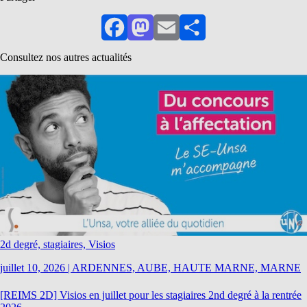
Facebook
Mastodon
Email
Partager
Consultez nos autres actualités
2d degré, stagiaires, Visios
juillet 10, 2026
|
ARDENNES, AUBE, HAUTE MARNE, MARNE
[REIMS 2D] Visios en juillet pour les stagiaires 2nd degré à la rentrée