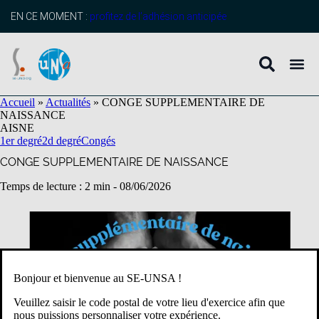
contenu
principal
EN CE MOMENT :
profitez de l’adhésion anticipée
Accueil
»
Actualités
»
CONGE SUPPLEMENTAIRE DE
NAISSANCE
AISNE
1er degré
2d degré
Congés
CONGE SUPPLEMENTAIRE DE NAISSANCE
Temps de lecture : 2 min -
08/06/2026
Bonjour et bienvenue au SE-UNSA !
Veuillez saisir le code postal de votre lieu d'exercice afin que
nous puissions personnaliser votre expérience.