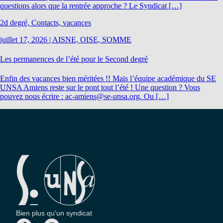
questions alors que la rentrée approche ? Le Syndicat […]
2d degré, Contacts, vacances
juillet 17, 2026
|
AISNE, OISE, SOMME
Les permanences de l’été pour le Second degré
Enfin des vacances bien méritées !! Mais l’équipe académique du SE
UNSA Amiens reste sur le pont tout l’été ! Une question ? Vous
pouvez nous écrire : ac-amiens@se-unsa.org. Ou […]
Bien plus qu'un syndicat