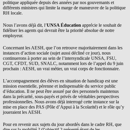
politique appliquée depuis des années par nos gouvernants et
différents ministres qui limite la marge de manœuvre de la politique
RH locale.
Nous l’avons déjà dit, l’
UNSA Éducation
apprécie le souhait de
fidéliser les agents qui devrait être la priorité absolue de notre
employeur.
Concernant les AESH, que l’on retrouve majoritairement dans les
instances d’action sociale (sujet aussi décliné ce jour), nous
continuerons à porter au sein de l’intersyndicale UNSA, FSU,
CGT, CFDT, SUD, SNALC, notamment lors de l’appel du 9 juin
prochain : AESH, un vrai métier, un vrai corps de fonctionnaire.
L’accompagnement des élèves en situation de handicap est une
mission essentielle, pérenne et indispensable du service public
d’éducation. Il ne peut être assuré par des personnels maintenus
dans la précarité, sous-payés et privés de véritables perspectives
professionnelles. Nous avons déjà interrogé cette instance sur la
mise en place des PAS (Pôle d’Appui à la Scolarité) et le rôle qu’y
joueraient les AESH.
Pour en revenir aux sujets du jour abordés dans le cadre RH, que
dire sur la mobilité ? (l’objectif 2 présenté étant de les