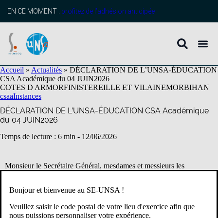
contenu
principal
EN CE MOMENT :
profitez de l’adhésion anticipée
Accueil
»
Actualités
»
DÉCLARATION DE L’UNSA-ÉDUCATION
CSA Académique du 04 JUIN2026
COTES D ARMOR
FINISTERE
ILLE ET VILAINE
MORBIHAN
csaa
Instances
DÉCLARATION DE L’UNSA-ÉDUCATION CSA Académique
du 04 JUIN2026
Temps de lecture : 6 min -
12/06/2026
Monsieur le Secrétaire Général, mesdames et messieurs les
membres du CSA Académique,
Bonjour et bienvenue au SE-UNSA !
Nous avions prévu d’aborder les conditions climatiques mais
comme tout a été dit par nos collègues des autres syndicats, nous ne
Veuillez saisir le code postal de votre lieu d'exercice afin que
reviendrons pas sur ce sujet.
nous puissions personnaliser votre expérience.