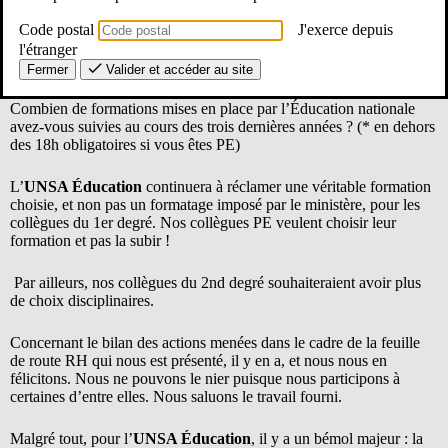
Code postal
J'exerce depuis
Pour ce qui concerne le Plan de Formation Académique, dans la
question 6 du questionnaire sur la formation, l’astérisque qui ne
l'étranger
nous a pas échappé résume tout :
Fermer
Valider et accéder au site
Combien de formations mises en place par l’Éducation nationale
avez-vous suivies au cours des trois dernières années ? (* en dehors
des 18h obligatoires si vous êtes PE)
L’
UNSA Éducation
continuera à réclamer une véritable formation
choisie, et non pas un formatage imposé par le ministère, pour les
collègues du 1er degré. Nos collègues PE veulent choisir leur
formation et pas la subir !
Par ailleurs, nos collègues du 2nd degré souhaiteraient avoir plus
de choix disciplinaires.
Concernant le bilan des actions menées dans le cadre de la feuille
de route RH qui nous est présenté, il y en a, et nous nous en
félicitons. Nous ne pouvons le nier puisque nous participons à
certaines d’entre elles. Nous saluons le travail fourni.
Malgré tout, pour l’
UNSA Éducation
, il y a un bémol majeur : la