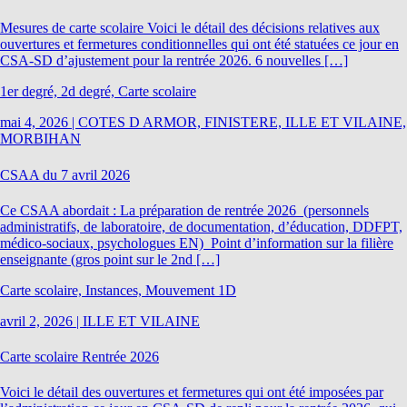
Mesures de carte scolaire Voici le détail des décisions relatives aux
ouvertures et fermetures conditionnelles qui ont été statuées ce jour en
CSA-SD d’ajustement pour la rentrée 2026. 6 nouvelles […]
1er degré, 2d degré, Carte scolaire
mai 4, 2026
|
COTES D ARMOR, FINISTERE, ILLE ET VILAINE,
MORBIHAN
CSAA du 7 avril 2026
Ce CSAA abordait : La préparation de rentrée 2026 (personnels
administratifs, de laboratoire, de documentation, d’éducation, DDFPT,
médico-sociaux, psychologues EN) Point d’information sur la filière
enseignante (gros point sur le 2nd […]
Carte scolaire, Instances, Mouvement 1D
avril 2, 2026
|
ILLE ET VILAINE
Carte scolaire Rentrée 2026
Voici le détail des ouvertures et fermetures qui ont été imposées par