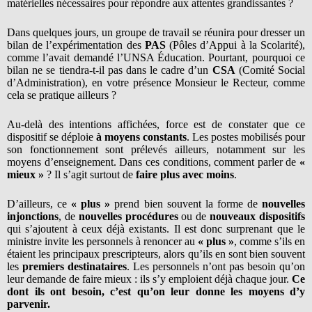
matérielles nécessaires pour répondre aux attentes grandissantes ?
Dans quelques jours, un groupe de travail se réunira pour dresser un
bilan de l’expérimentation des
PAS
(Pôles d’Appui à la Scolarité),
comme l’avait demandé l’UNSA Éducation. Pourtant, pourquoi ce
bilan ne se tiendra-t-il pas dans le cadre d’un
CSA
(Comité Social
d’Administration), en votre présence Monsieur le Recteur, comme
cela se pratique ailleurs ?
Au-delà des intentions affichées, force est de constater que ce
dispositif se déploie
à moyens constants
. Les postes mobilisés pour
son fonctionnement sont prélevés ailleurs, notamment sur les
moyens d’enseignement. Dans ces conditions, comment parler de
«
mieux »
? Il s’agit surtout de
faire plus avec moins
.
D’ailleurs, ce
« plus »
prend bien souvent la forme de
nouvelles
injonctions
, de
nouvelles procédures
ou de
nouveaux dispositifs
qui s’ajoutent à ceux déjà existants. Il est donc surprenant que le
ministre invite les personnels à renoncer au
« plus »
, comme s’ils en
étaient les principaux prescripteurs, alors qu’ils en sont bien souvent
les
premiers destinataires
. Les personnels n’ont pas besoin qu’on
leur demande de faire mieux : ils s’y emploient déjà chaque jour.
Ce
dont ils ont besoin, c’est qu’on leur donne les moyens d’y
parvenir.