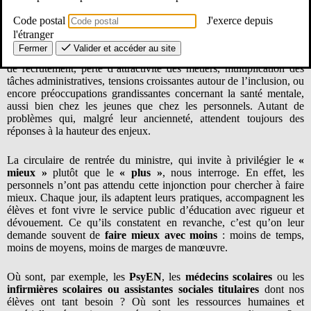
souhaite rappeler que les personnels continuent d’assurer leurs
missions avec un engagement remarquable malgré un contexte
Code postal
J'exerce depuis
toujours plus complexe et exigeant.
l'étranger
Fermer
Valider et accéder au site
Pourtant, les défis persistent, et ils ne datent pas d’hier : difficultés
de recrutement, perte d’attractivité des métiers, multiplication des
tâches administratives, tensions croissantes autour de l’inclusion, ou
encore préoccupations grandissantes concernant la santé mentale,
aussi bien chez les jeunes que chez les personnels. Autant de
problèmes qui, malgré leur ancienneté, attendent toujours des
réponses à la hauteur des enjeux.
La circulaire de rentrée du ministre, qui invite à privilégier le
«
mieux »
plutôt que le
« plus »
, nous interroge. En effet, les
personnels n’ont pas attendu cette injonction pour chercher à faire
mieux. Chaque jour, ils adaptent leurs pratiques, accompagnent les
élèves et font vivre le service public d’éducation avec rigueur et
dévouement. Ce qu’ils constatent en revanche, c’est qu’on leur
demande souvent de
faire mieux avec moins
: moins de temps,
moins de moyens, moins de marges de manœuvre.
Où sont, par exemple, les
PsyEN
, les
médecins scolaires
ou les
infirmières scolaires ou assistantes sociales titulaires
dont nos
élèves ont tant besoin ? Où sont les ressources humaines et