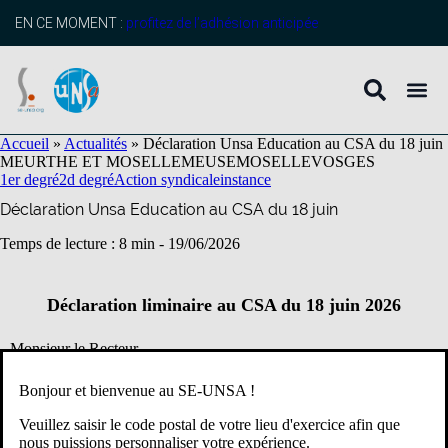
contenu
principal
EN CE MOMENT :
profitez de l’adhésion anticipée
Accueil
»
Actualités
»
Déclaration Unsa Education au CSA du 18 juin
MEURTHE ET MOSELLE
MEUSE
MOSELLE
VOSGES
1er degré
2d degré
Action syndicale
instance
Déclaration Unsa Education au CSA du 18 juin
Temps de lecture : 8 min -
19/06/2026
Déclaration liminaire au CSA du 18 juin 2026
Monsieur le Recteur,
Bonjour et bienvenue au SE-UNSA !
Mesdames et Messieurs les membres du CSA,
Veuillez saisir le code postal de votre lieu d'exercice afin que
À l’approche de la fin de cette année scolaire, l’UNSA Éducation
nous puissions personnaliser votre expérience.