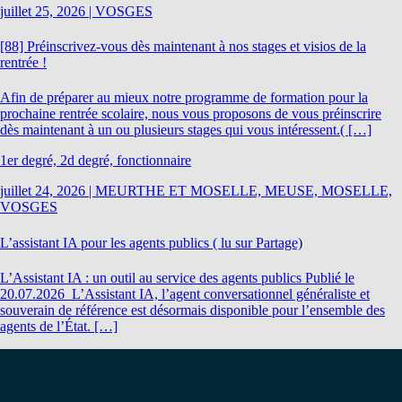
juillet 25, 2026
|
VOSGES
[88] Préinscrivez-vous dès maintenant à nos stages et visios de la
rentrée !
Afin de préparer au mieux notre programme de formation pour la
prochaine rentrée scolaire, nous vous proposons de vous préinscrire
dès maintenant à un ou plusieurs stages qui vous intéressent.( […]
1er degré, 2d degré, fonctionnaire
juillet 24, 2026
|
MEURTHE ET MOSELLE, MEUSE, MOSELLE,
VOSGES
L’assistant IA pour les agents publics ( lu sur Partage)
L’Assistant IA : un outil au service des agents publics Publié le
20.07.2026 L’Assistant IA, l’agent conversationnel généraliste et
souverain de référence est désormais disponible pour l’ensemble des
agents de l’État. […]