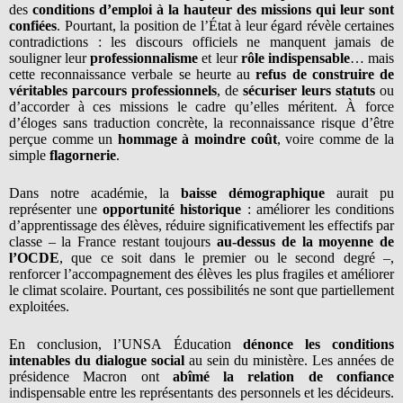
des
conditions d’emploi à la hauteur des missions qui leur sont
confiées
. Pourtant, la position de l’État à leur égard révèle certaines
contradictions : les discours officiels ne manquent jamais de
souligner leur
professionnalisme
et leur
rôle indispensable
… mais
cette reconnaissance verbale se heurte au
refus de construire de
véritables parcours professionnels
, de
sécuriser leurs statuts
ou
d’accorder à ces missions le cadre qu’elles méritent. À force
d’éloges sans traduction concrète, la reconnaissance risque d’être
perçue comme un
hommage à moindre coût
, voire comme de la
simple
flagornerie
.
Dans notre académie, la
baisse démographique
aurait pu
représenter une
opportunité historique
: améliorer les conditions
d’apprentissage des élèves, réduire significativement les effectifs par
classe – la France restant toujours
au-dessus de la moyenne de
l’OCDE
, que ce soit dans le premier ou le second degré –,
renforcer l’accompagnement des élèves les plus fragiles et améliorer
le climat scolaire. Pourtant, ces possibilités ne sont que partiellement
exploitées.
En conclusion, l’UNSA Éducation
dénonce les conditions
intenables du dialogue social
au sein du ministère. Les années de
présidence Macron ont
abîmé la relation de confiance
indispensable entre les représentants des personnels et les décideurs.