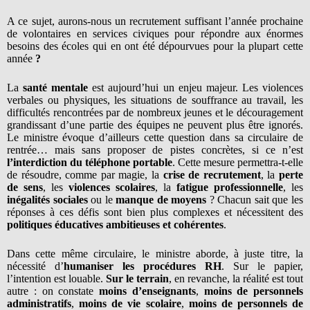
A ce sujet, aurons-nous un recrutement suffisant l’année prochaine
de volontaires en services civiques pour répondre aux énormes
besoins des écoles qui en ont été dépourvues pour la plupart cette
année
?
La
santé mentale
est aujourd’hui un enjeu majeur. Les violences
verbales ou physiques, les situations de souffrance au travail, les
difficultés rencontrées par de nombreux jeunes et le découragement
grandissant d’une partie des équipes ne peuvent plus être ignorés.
Le ministre évoque d’ailleurs cette question dans sa circulaire de
rentrée… mais sans proposer de pistes concrètes, si ce n’est
l’interdiction du téléphone portable
. Cette mesure permettra-t-elle
de résoudre, comme par magie, la
crise de recrutement
, la
perte
de sens
, les
violences scolaires
, la
fatigue professionnelle
, les
inégalités sociales
ou le
manque de moyens
? Chacun sait que les
réponses à ces défis sont bien plus complexes et nécessitent des
politiques éducatives ambitieuses et cohérentes
.
Dans cette même circulaire, le ministre aborde, à juste titre, la
nécessité d’
humaniser les procédures RH
. Sur le papier,
l’intention est louable.
Sur le terrain
, en revanche, la réalité est tout
autre : on constate
moins d’enseignants
,
moins de personnels
administratifs
,
moins de vie scolaire
,
moins de personnels de