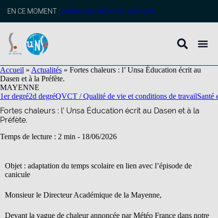
contenu
principal
EN CE MOMENT :
profitez de l’adhésion anticipée
Accueil
»
Actualités
»
Fortes chaleurs : l’ Unsa Éducation écrit au
Dasen et à la Préfète.
MAYENNE
1er degré
2d degré
QVCT / Qualité de vie et conditions de travail
Santé e
Fortes chaleurs : l’ Unsa Éducation écrit au Dasen et à la
Préfète.
Temps de lecture : 2 min -
18/06/2026
Objet : adaptation du temps scolaire en lien avec l’épisode de
canicule
Monsieur le Directeur Académique de la Mayenne,
Devant la vague de chaleur annoncée par Météo France dans notre