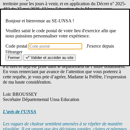
territoire pour les jours à venir, et en application du Décret n° 2025-
482 du 27 mai 2025, l’Unsa Education de la Mayenne vous
demande de prendre des mesures de fermeture exceptionnelle des
établissements scolaires a minima les après-midis des vendredi 19,
Bonjour et bienvenue au SE-UNSA !
lundi 22 et mardi 23 juin, journées annoncées comme les plus
chaudes.
Veuillez saisir le code postal de votre lieu d'exercice afin que
Vous conviendrez aisément que non seulement les conditions
nous puissions personnaliser votre expérience.
optimales d’apprentissage ne sont pas réunies pour les élèves, et que
les conditions de travail des personnels se trouvent fortement
Code postal
J'exerce depuis
dégradées par des températures qui dépassent souvent les 30 degrés
l'étranger
dans les salles de classe.
Fermer
Valider et accéder au site
Je tiens également à porter à votre connaissance qu’une telle mesure
a d’ores et déjà été prise dans le département de l’Indre notamment.
En vous remerciant par avance de l’attention que vous porterez à
cette requête, je vous prie d’agréer, Madame la Préfète, l’expression
de ma haute considération.
Loïc BROUSSEY
Secrétaire Départemental Unsa Education
L’avis de l’UNSA
Les vagues de chaleur semblent amenées à se répéter de manière
régulière. Il est urgent que des décisions rapides, claires et pérennes