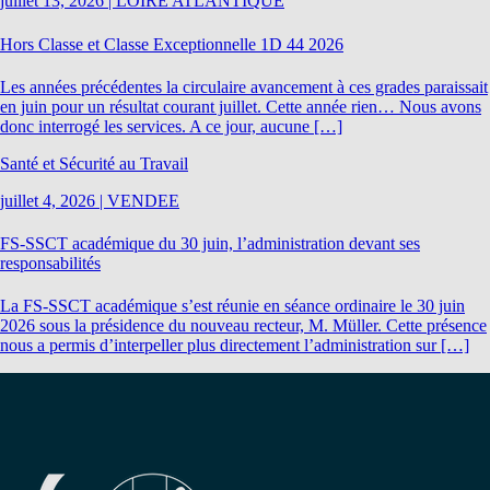
juillet 13, 2026
|
LOIRE ATLANTIQUE
Hors Classe et Classe Exceptionnelle 1D 44 2026
Les années précédentes la circulaire avancement à ces grades paraissait
en juin pour un résultat courant juillet. Cette année rien… Nous avons
donc interrogé les services. A ce jour, aucune […]
Santé et Sécurité au Travail
juillet 4, 2026
|
VENDEE
FS-SSCT académique du 30 juin, l’administration devant ses
responsabilités
La FS-SSCT académique s’est réunie en séance ordinaire le 30 juin
2026 sous la présidence du nouveau recteur, M. Müller. Cette présence
nous a permis d’interpeller plus directement l’administration sur […]