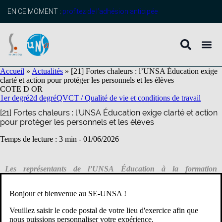
contenu
principal
EN CE MOMENT :
profitez de l’adhésion anticipée
Accueil
»
Actualités
»
[21] Fortes chaleurs : l’UNSA Éducation exige
clarté et action pour protéger les personnels et les élèves
COTE D OR
1er degré
2d degré
QVCT / Qualité de vie et conditions de travail
[21] Fortes chaleurs : l’UNSA Éducation exige clarté et action
pour protéger les personnels et les élèves
Temps de lecture : 3 min -
01/06/2026
Les représentants de l’UNSA Éducation à la formation
spécialisée 21, au sein du groupe de travail « fortes chaleurs »
qu’ils ont initié, ont obtenu des avancées pour clarifier les
Bonjour et bienvenue au SE-UNSA !
responsabilités et renforcer la prévention.
Veuillez saisir le code postal de votre lieu d'exercice afin que
nous puissions personnaliser votre expérience.