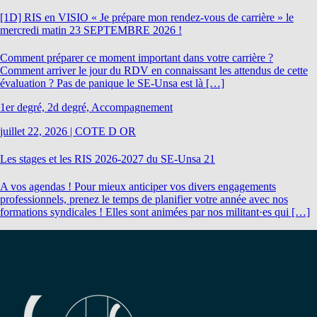
[1D] RIS en VISIO « Je prépare mon rendez-vous de carrière » le
mercredi matin 23 SEPTEMBRE 2026 !
Comment préparer ce moment important dans votre carrière ?
Comment arriver le jour du RDV en connaissant les attendus de cette
évaluation ? Pas de panique le SE-Unsa est là […]
1er degré, 2d degré, Accompagnement
juillet 22, 2026
|
COTE D OR
Les stages et les RIS 2026-2027 du SE-Unsa 21
A vos agendas ! Pour mieux anticiper vos divers engagements
professionnels, prenez le temps de planifier votre année avec nos
formations syndicales ! Elles sont animées par nos militant·es qui […]