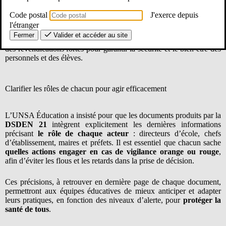
Les épisodes de fortes chaleurs ne sont plus une exception, mais
Code postal
J'exerce depuis
une réalité récurrente à laquelle les écoles et établissements scolaires
l'étranger
doivent faire face. Conscients de l’urgence, les représentants de
Fermer
Valider et accéder au site
l’UNSA Éducation ont porté, au sein du groupe de travail dédié,
des revendications fortes pour garantir la sécurité et le bien-être des
personnels et des élèves.
Clarifier les rôles de chacun pour agir efficacement
L’UNSA Éducation a insisté pour que les documents produits par la
DSDEN 21
intègrent explicitement les dernières informations
précisant
le rôle de chaque acteur
: directeurs d’école, chefs
d’établissement, maires et préfets. Il est essentiel que chacun sache
quelles actions engager en cas de vigilance orange ou rouge
,
afin d’éviter les flous et les retards dans la prise de décision.
Ces précisions, à retrouver en dernière page de chaque document,
permettront aux équipes éducatives de mieux anticiper et adapter
leurs pratiques, en fonction des niveaux d’alerte, pour
protéger la
santé de tous
.