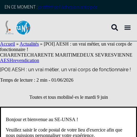
contenu
principal
EN CE MOMENT :
profitez de l’adhésion anticipée
Accueil
»
Actualités
»
[POI] AESH : un vrai métier, un vrai corps de
fonctionnaire !
CHARENTE
CHARENTE MARITIME
DEUX SEVRES
VIENNE
AESH
revendication
[POI] AESH : un vrai métier, un vrai corps de fonctionnaire !
Temps de lecture : 2 min -
01/06/2026
Toutes et tous mobilisé·es le mardi 9 juin
Mardi 9 juin : Rassemblements sur l’Académie de Poitiers
Bonjour et bienvenue au SE-UNSA !
Veuillez saisir le code postal de votre lieu d'exercice afin que
de 11h à 14h
devant les grilles
16
– Charente – Angoulême
nous puissions personnaliser votre expérience.
de la DSDEN 16