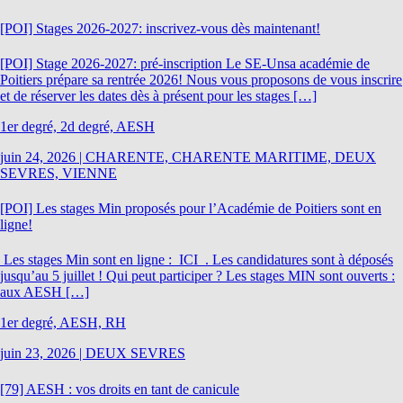
[POI] Stages 2026-2027: inscrivez-vous dès maintenant!
[POI] Stage 2026-2027: pré-inscription Le SE-Unsa académie de
Poitiers prépare sa rentrée 2026! Nous vous proposons de vous inscrire
et de réserver les dates dès à présent pour les stages […]
1er degré, 2d degré, AESH
juin 24, 2026
|
CHARENTE, CHARENTE MARITIME, DEUX
SEVRES, VIENNE
[POI] Les stages Min proposés pour l’Académie de Poitiers sont en
ligne!
Les stages Min sont en ligne : ICI . Les candidatures sont à déposés
jusqu’au 5 juillet ! Qui peut participer ? Les stages MIN sont ouverts :
aux AESH […]
1er degré, AESH, RH
juin 23, 2026
|
DEUX SEVRES
[79] AESH : vos droits en tant de canicule