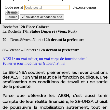
Code postal
J'exerce depuis
l'étranger
17
– Charente-Maritime :
Fermer
Valider et accéder au site
Saintes
12h Palais de Justice
Rochefort
12h Place Colbert
La Rochelle
17h Statue Duperré (Vieux Port)
79
– Deux-Sèvres -Niort :
12h devant la préfecture
86
– Vienne – Poitiers :
12h devant la préfecture
AESH : un vrai métier, un vrai corps de fonctionnaire !
Toutes et tous mobilisé·es le mardi 9 juin
Le SE-UNSA soutient pleinement les revendications
des AESH : un vrai statut de la fonction publique, une
amélioration des conditions de travail et une sortie
de la précarité.
Parce que défendre les AESH, c’est aussi tenir
compte de leur réalité financière, le SE-UNSA choisit
de poursuivre la mobilisation autrement, tout en